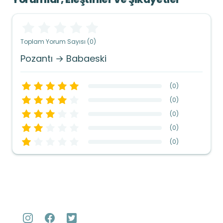
Toplam Yorum Sayısı (0)
Pozantı → Babaeski
(
0
)
(
0
)
(
0
)
(
0
)
(
0
)