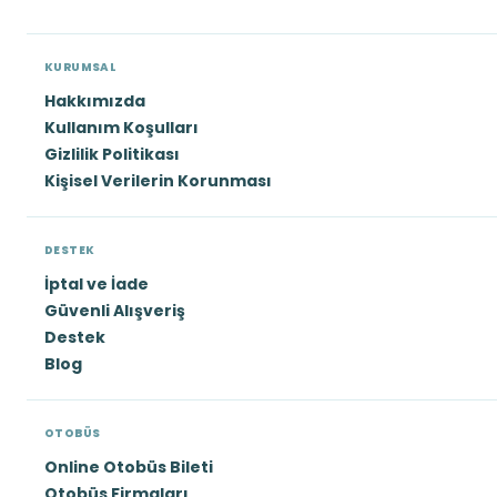
KURUMSAL
Hakkımızda
Kullanım Koşulları
Gizlilik Politikası
Kişisel Verilerin Korunması
DESTEK
İptal ve İade
Güvenli Alışveriş
Destek
Blog
OTOBÜS
Online Otobüs Bileti
Otobüs Firmaları