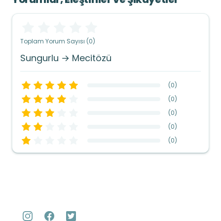
Toplam Yorum Sayısı (0)
Sungurlu → Mecitözü
(
0
)
(
0
)
(
0
)
(
0
)
(
0
)