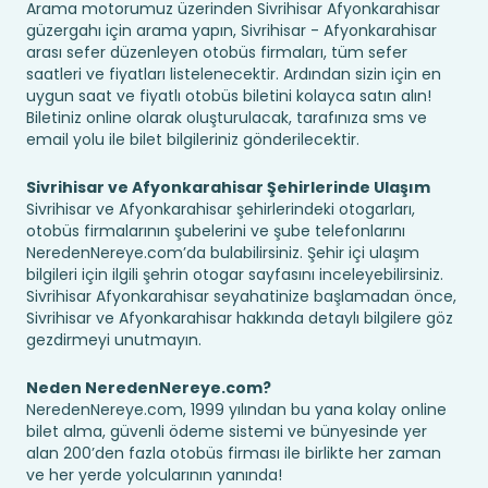
Arama motorumuz üzerinden Sivrihisar Afyonkarahisar
güzergahı için arama yapın, Sivrihisar - Afyonkarahisar
arası sefer düzenleyen otobüs firmaları, tüm sefer
saatleri ve fiyatları listelenecektir. Ardından sizin için en
uygun saat ve fiyatlı otobüs biletini kolayca satın alın!
Biletiniz online olarak oluşturulacak, tarafınıza sms ve
email yolu ile bilet bilgileriniz gönderilecektir.
Sivrihisar ve Afyonkarahisar Şehirlerinde Ulaşım
Sivrihisar ve Afyonkarahisar şehirlerindeki otogarları,
otobüs firmalarının şubelerini ve şube telefonlarını
NeredenNereye.com’da bulabilirsiniz. Şehir içi ulaşım
bilgileri için ilgili şehrin otogar sayfasını inceleyebilirsiniz.
Sivrihisar Afyonkarahisar seyahatinize başlamadan önce,
Sivrihisar ve Afyonkarahisar hakkında detaylı bilgilere göz
gezdirmeyi unutmayın.
Neden NeredenNereye.com?
NeredenNereye.com, 1999 yılından bu yana kolay online
bilet alma, güvenli ödeme sistemi ve bünyesinde yer
alan 200’den fazla otobüs firması ile birlikte her zaman
ve her yerde yolcularının yanında!