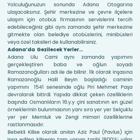
Yolculuğunuzun sonunda Adana Otogarına
ulaşacaksınız. Şehir merkezine ve çevre ilçelere
ulaşım için otobüs firmasının servislerini tercih
edebileceğiniz gibi aynı zamanda şehir merkezine
gitmekte olan belediye otobüslerini, minibüsleri
veya özel taksileri de kullanabilirsiniz.
Adana’da Gezilecek Yerler…
Adana Ulu Cami aynı zamanda yapımını
gerçekleştiren baba ve oğlun soyadı
Ramazanoğulları adı ile de bilinir. İlk olarak inşasına
Ramazanoğlu Halil Beyin başladığı caminin
yapımını 1541 senesinde oğlu Piri Mehmet Paşa
devralarak bitirdi. Yapıda dikkat çeken özelliklerin
başında Osmanlıların 16.y.y çini sanatının en güzel
örneklerinin bulunmasının yanı sıra yer yer Selçuklu
yer yer Memluk ve Zengi mimari özelliklerine
rastlanmasıdır.
Bebekli Kilise olarak anılan Aziz Paul (Pavlus) için
inşa edilen kilisenin tam yapım tarihi 1800’lü yıllar