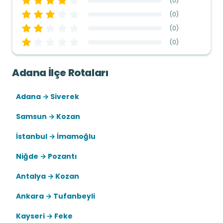
(
0
)
(
0
)
(
0
)
(
0
)
Adana İlçe Rotaları
Adana → Siverek
Samsun → Kozan
İstanbul → İmamoğlu
Niğde → Pozantı
Antalya → Kozan
Ankara → Tufanbeyli
Kayseri → Feke