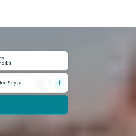
YE
lcu Sayısı
1