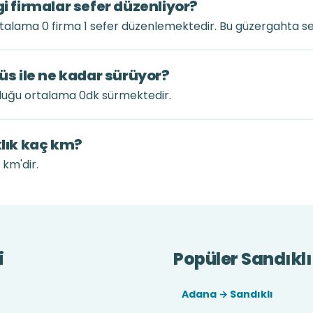
gi firmalar sefer düzenliyor?
rtalama 0 firma 1 sefer düzenlemektedir. Bu güzergahta se
büs ile ne kadar sürüyor?
culuğu ortalama 0dk sürmektedir.
klık kaç km?
 km'dir.
i
Popüler Sandıklı 
Adana → Sandıklı