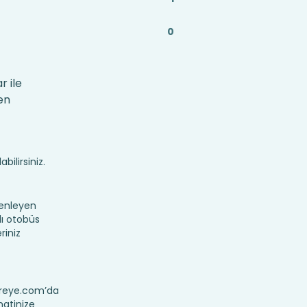
0
r ile
en
bilirsiniz.
zenleyen
lı otobüs
riniz
Nereye.com’da
ahatinize