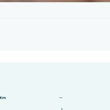
ç Km
—
1