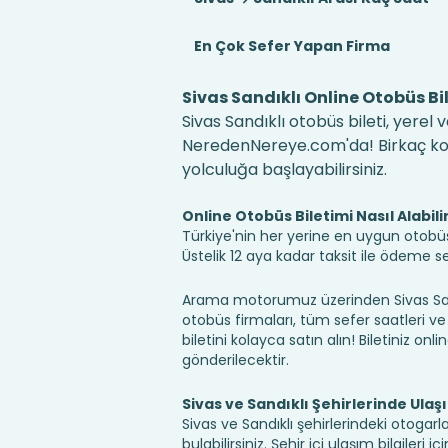
En Çok Sefer Yapan Firma
Sivas Sandıklı Online Otobüs Bil
Sivas Sandıklı otobüs bileti, yerel 
NeredenNereye.com'da! Birkaç kolay
yolculuğa başlayabilirsiniz.
Online Otobüs Biletimi Nasıl Alabili
Türkiye'nin her yerine en uygun otobüs b
Üstelik 12 aya kadar taksit ile ödeme 
Arama motorumuz üzerinden Sivas Sandı
otobüs firmaları, tüm sefer saatleri ve 
biletini kolayca satın alın! Biletiniz onl
gönderilecektir.
Sivas ve Sandıklı Şehirlerinde Ulaş
Sivas ve Sandıklı şehirlerindeki otogar
bulabilirsiniz. Şehir içi ulaşım bilgileri 