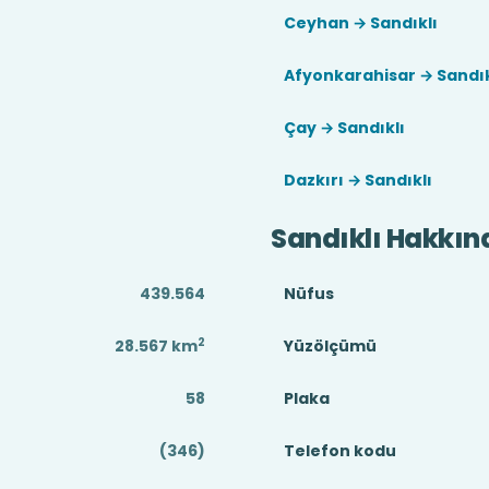
Ceyhan → Sandıklı
Afyonkarahisar → Sandık
Çay → Sandıklı
Dazkırı → Sandıklı
Sandıklı Hakkın
439.564
Nüfus
2
28.567
km
Yüzölçümü
58
Plaka
(346)
Telefon kodu