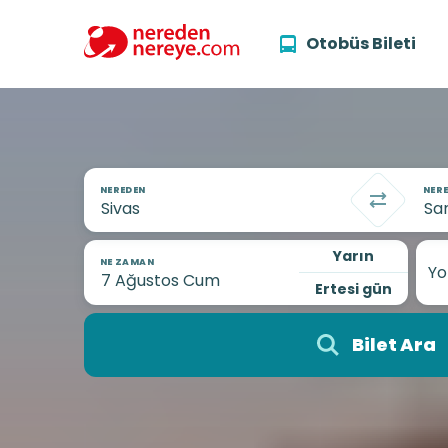
Otobüs Bileti
NEREDEN
NERE
Yarın
NE ZAMAN
Yo
Ertesi gün
Bilet Ara