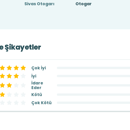
Sivas Otogarı
Otogar
ve Şikayetler
Çok İyi
İyi
İdare
Eder
Kötü
Çok Kötü