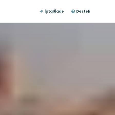
İptal/İade
Destek