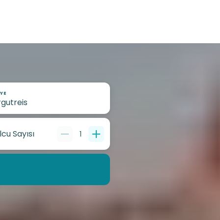
YE
lcu Sayısı
1