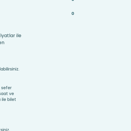
0
yatlar ile
en
bilirsiniz.
 sefer
 saat ve
ile bilet
siniz.