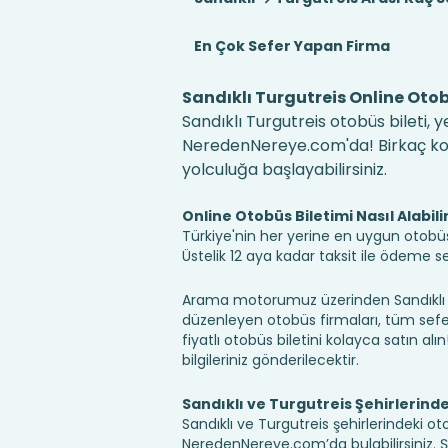
En Çok Sefer Yapan Firma
Sandıklı Turgutreis Online Otob
Sandıklı Turgutreis otobüs bileti, 
NeredenNereye.com'da! Birkaç kolay
yolculuğa başlayabilirsiniz.
Online Otobüs Biletimi Nasıl Alabili
Türkiye'nin her yerine en uygun otobüs b
Üstelik 12 aya kadar taksit ile ödeme 
Arama motorumuz üzerinden Sandıklı Tu
düzenleyen otobüs firmaları, tüm sefer 
fiyatlı otobüs biletini kolayca satın alı
bilgileriniz gönderilecektir.
Sandıklı ve Turgutreis Şehirlerind
Sandıklı ve Turgutreis şehirlerindeki ot
NeredenNereye.com’da bulabilirsiniz. Şehir