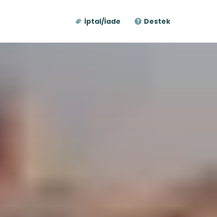
İptal/İade
Destek