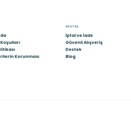
DESTEK
zda
İptal ve İade
Koşulları
Güvenli Alışveriş
olitikası
Destek
erilerin Korunması
Blog