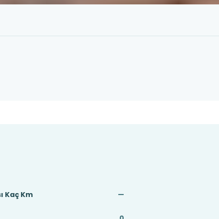
sı Kaç Km
—
0