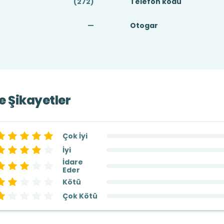
(272)
Telefon kodu
—
Otogar
ve Şikayetler
Çok İyi
İyi
İdare
Eder
Kötü
Çok Kötü