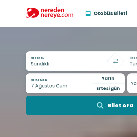
Otobüs Bileti
NEREDEN
NERE
Yarın
NE ZAMAN
Yo
Ertesi gün
Bilet Ara