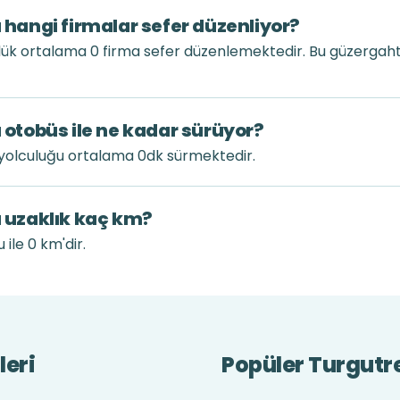
ı hangi firmalar sefer düzenliyor?
nlük ortalama 0 firma sefer düzenlemektedir. Bu güzerga
ı otobüs ile ne kadar sürüyor?
s yolculuğu ortalama 0dk sürmektedir.
ı uzaklık kaç km?
 ile 0 km'dir.
leri
Popüler Turgutre