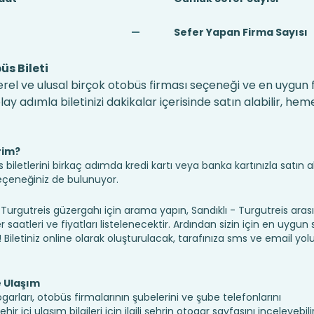
—
Sefer Yapan Firma Sayısı
üs Bileti
yerel ve ulusal birçok otobüs firması seçeneği ve en uygun fi
 adımla biletinizi dakikalar içerisinde satın alabilir, hem
rim?
iletlerini birkaç adımda kredi kartı veya banka kartınızla satın ala
seçeneğiniz de bulunuyor.
rgutreis güzergahı için arama yapın, Sandıklı - Turgutreis arası
saatleri ve fiyatları listelenecektir. Ardından sizin için en uygun
n! Biletiniz online olarak oluşturulacak, tarafınıza sms ve email yolu 
e Ulaşım
ogarları, otobüs firmalarının şubelerini ve şube telefonlarını
 içi ulaşım bilgileri için ilgili şehrin otogar sayfasını inceleyebilir