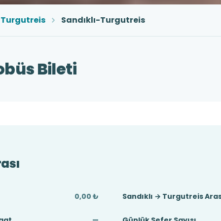
Turgutreis
Sandıklı-Turgutreis
büs Bileti
rası
0,00 ₺
Sandıklı → Turgutreis Ara
Saat
—
Günlük Sefer Sayısı