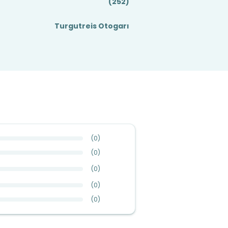
(252)
Turgutreis Otogarı
(
0
)
(
0
)
(
0
)
(
0
)
(
0
)