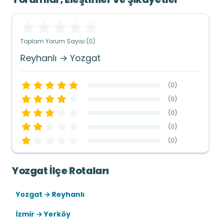
Toplam Yorum Sayısı (0)
Reyhanlı → Yozgat
(
0
)
(
0
)
(
0
)
(
0
)
(
0
)
Yozgat İlçe Rotaları
Yozgat → Reyhanlı
İzmir → Yerköy