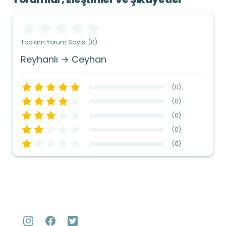
Toplam Yorum Sayısı (0)
Reyhanlı → Ceyhan
(
0
)
(
0
)
(
0
)
(
0
)
(
0
)