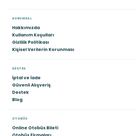
KURUMSAL
Hakkımızda
Kullanım Koşulları
Gizlilik Politikası
Kişisel Verilerin Korunması
DESTEK
İptal ve İade
Güvenli Alışveriş
Destek
Blog
OTOBÜS
Online Otobüs Bileti
Otobüs Firmaları