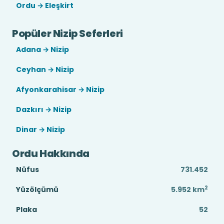
Ordu → Eleşkirt
Popüler Nizip Seferleri
Adana → Nizip
Ceyhan → Nizip
Afyonkarahisar → Nizip
Dazkırı → Nizip
Dinar → Nizip
Ordu Hakkında
Nüfus
731.452
2
Yüzölçümü
5.952
km
Plaka
52