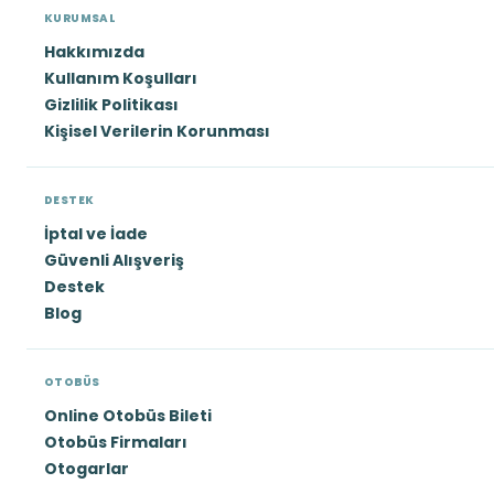
KURUMSAL
Hakkımızda
Kullanım Koşulları
Gizlilik Politikası
Kişisel Verilerin Korunması
DESTEK
İptal ve İade
Güvenli Alışveriş
Destek
Blog
OTOBÜS
Online Otobüs Bileti
Otobüs Firmaları
Otogarlar