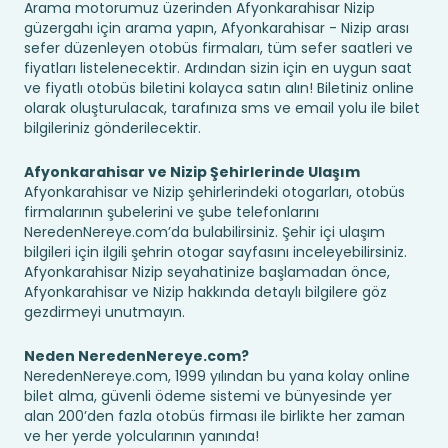
Arama motorumuz üzerinden Afyonkarahisar Nizip
güzergahı için arama yapın, Afyonkarahisar - Nizip arası
sefer düzenleyen otobüs firmaları, tüm sefer saatleri ve
fiyatları listelenecektir. Ardından sizin için en uygun saat
ve fiyatlı otobüs biletini kolayca satın alın! Biletiniz online
olarak oluşturulacak, tarafınıza sms ve email yolu ile bilet
bilgileriniz gönderilecektir.
Afyonkarahisar ve Nizip Şehirlerinde Ulaşım
Afyonkarahisar ve Nizip şehirlerindeki otogarları, otobüs
firmalarının şubelerini ve şube telefonlarını
NeredenNereye.com’da bulabilirsiniz. Şehir içi ulaşım
bilgileri için ilgili şehrin otogar sayfasını inceleyebilirsiniz.
Afyonkarahisar Nizip seyahatinize başlamadan önce,
Afyonkarahisar ve Nizip hakkında detaylı bilgilere göz
gezdirmeyi unutmayın.
Neden NeredenNereye.com?
NeredenNereye.com, 1999 yılından bu yana kolay online
bilet alma, güvenli ödeme sistemi ve bünyesinde yer
alan 200’den fazla otobüs firması ile birlikte her zaman
ve her yerde yolcularının yanında!