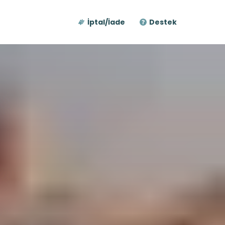
İptal/İade
Destek