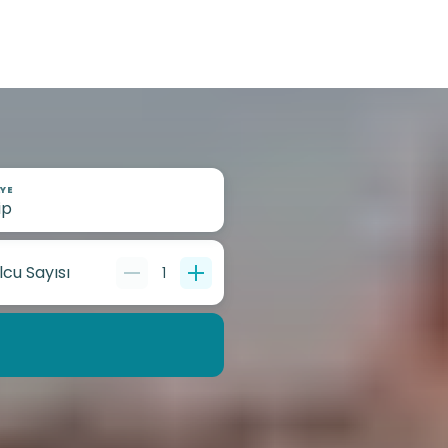
YE
lcu Sayısı
1