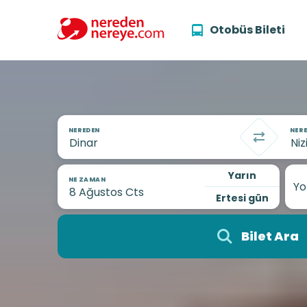
Otobüs Bileti
NEREDEN
NERE
Yarın
NE ZAMAN
Yo
Ertesi gün
Bilet Ara