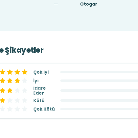
—
Otogar
ve Şikayetler
Çok İyi
İyi
İdare
Eder
Kötü
Çok Kötü