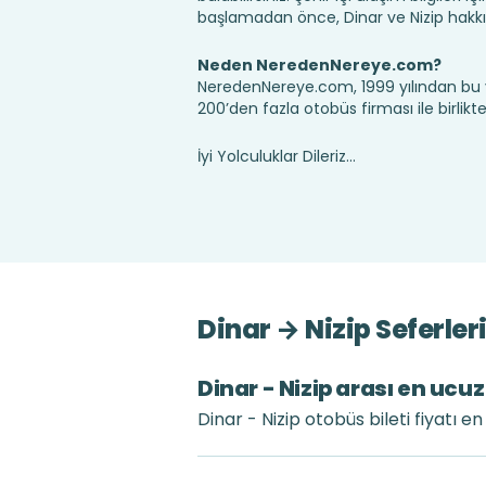
başlamadan önce, Dinar ve Nizip hakkı
Neden NeredenNereye.com?
NeredenNereye.com, 1999 yılından bu 
200’den fazla otobüs firması ile birlik
İyi Yolculuklar Dileriz...
Dinar → Nizip Seferle
Dinar - Nizip arası en ucuz
Dinar - Nizip otobüs bileti fiyatı 