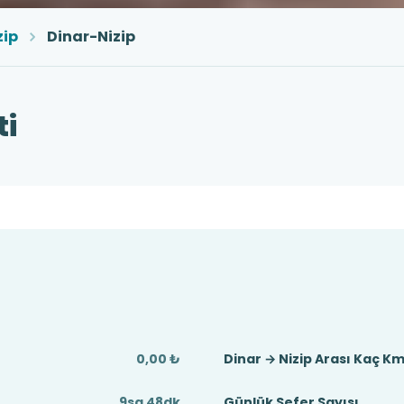
zip
Dinar-Nizip
ti
0,00 ₺
Dinar → Nizip Arası Kaç K
9sa 48dk
Günlük Sefer Sayısı