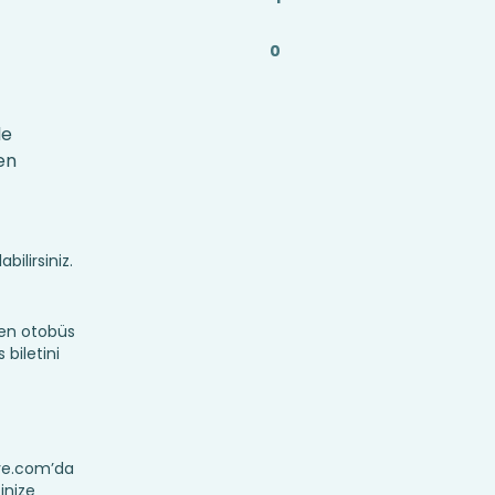
0
le
en
bilirsiniz.
yen otobüs
 biletini
eye.com’da
tinize