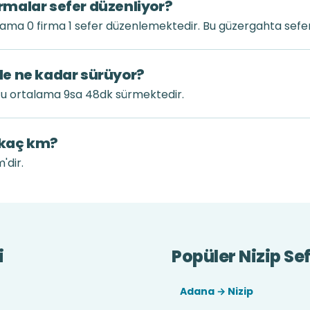
firmalar sefer düzenliyor?
alama 0 firma 1 sefer düzenlemektedir. Bu güzergahta sefer
 ile ne kadar sürüyor?
uğu ortalama 9sa 48dk sürmektedir.
k kaç km?
'dir.
i
Popüler Nizip Sef
Adana → Nizip