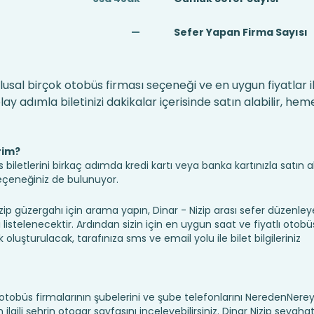
—
Sefer Yapan Firma Sayısı
 ulusal birçok otobüs firması seçeneği ve en uygun fiyatlar i
 adımla biletinizi dakikalar içerisinde satın alabilir, hem
rim?
iletlerini birkaç adımda kredi kartı veya banka kartınızla satın ala
seçeneğiniz de bulunuyor.
 güzergahı için arama yapın, Dinar - Nizip arası sefer düzenle
ı listelenecektir. Ardından sizin için en uygun saat ve fiyatlı otobüs
k oluşturulacak, tarafınıza sms ve email yolu ile bilet bilgileriniz
ı, otobüs firmalarının şubelerini ve şube telefonlarını NeredenNer
için ilgili şehrin otogar sayfasını inceleyebilirsiniz. Dinar Nizip seyaha