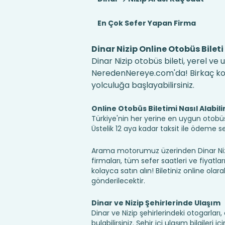
En Çok Sefer Yapan Firma
Dinar Nizip Online Otobüs Bileti
Dinar Nizip otobüs bileti, yerel ve
NeredenNereye.com'da! Birkaç kolay
yolculuğa başlayabilirsiniz.
Online Otobüs Biletimi Nasıl Alabili
Türkiye'nin her yerine en uygun otobüs b
Üstelik 12 aya kadar taksit ile ödeme 
Arama motorumuz üzerinden Dinar Nizip
firmaları, tüm sefer saatleri ve fiyatlar
kolayca satın alın! Biletiniz online olara
gönderilecektir.
Dinar ve Nizip Şehirlerinde Ulaşım
Dinar ve Nizip şehirlerindeki otogarlar
bulabilirsiniz. Şehir içi ulaşım bilgileri 