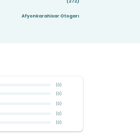
(272)
Afyonkarahisar Otogarı
(
0
)
(
0
)
(
0
)
(
0
)
(
0
)