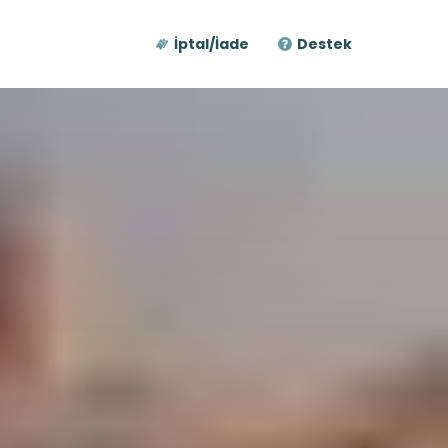
İptal/İade
Destek