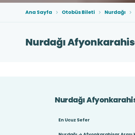
Ana Sayfa
Otobüs Bileti
Nurdağı
Nurdağı Afyonkarahisa
Nurdağı Afyonkarahis
En Ucuz Sefer
Nurdağı → Afyonkarahisar Arası 