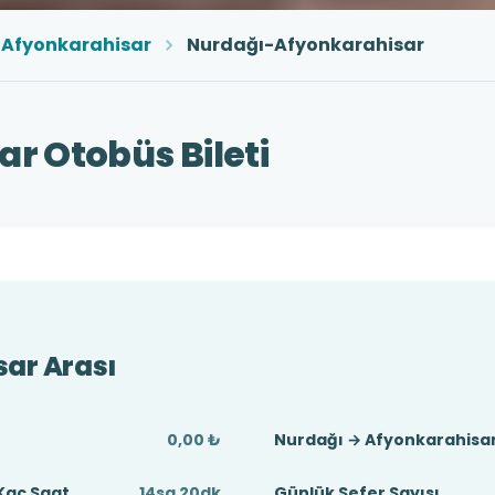
Afyonkarahisar
Nurdağı-Afyonkarahisar
r Otobüs Bileti
ar Arası
0,00 ₺
Nurdağı → Afyonkarahisar
Kaç Saat
14sa 20dk
Günlük Sefer Sayısı