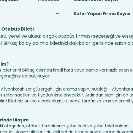
—
Sefer Yapan Firma Sayısı
Otobüs Bileti
ti, yerel ve ulusal birçok otobüs firması seçeneği ve en 
irkaç kolay adımla biletinizi dakikalar içerisinde satın alab
rim?
iletlerini birkaç adımda kredi kartı veya banka kartınızla satın ala
seçeneğiniz de bulunuyor.
yonkarahisar güzergahı için arama yapın, Nurdağı - Afyonkarah
sefer saatleri ve fiyatları listelenecektir. Ardından sizin için en
alın! Biletiniz online olarak oluşturulacak, tarafınıza sms ve email yo
rinde Ulaşım
i otogarları, otobüs firmalarının şubelerini ve şube telefonlarını
 içi ulaşım bilgileri için ilgili şehrin otogar sayfasını inceleyebilir