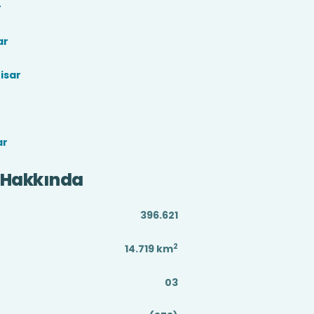
r
ar
isar
ar
 Hakkında
396.621
2
14.719
km
03