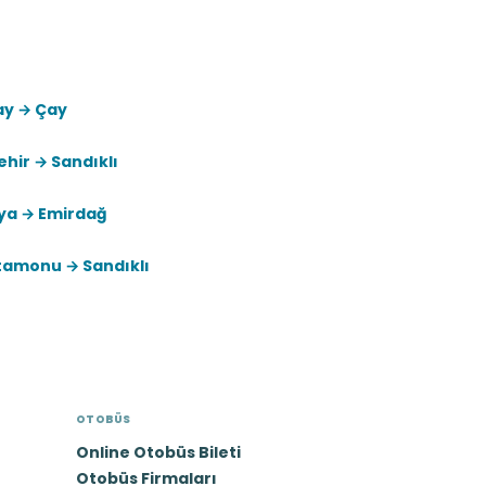
ay → Çay
ehir → Sandıklı
ya → Emirdağ
tamonu → Sandıklı
OTOBÜS
Online Otobüs Bileti
Otobüs Firmaları