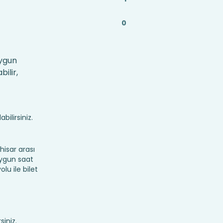
0
uygun
ilir,
bilirsiniz.
isar arası
 uygun saat
lu ile bilet
siniz.