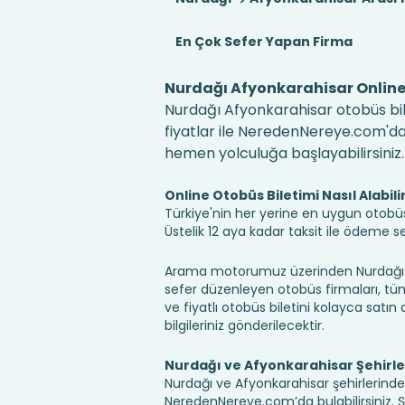
En Çok Sefer Yapan Firma
Nurdağı Afyonkarahisar Online 
Nurdağı Afyonkarahisar otobüs bile
fiyatlar ile NeredenNereye.com'da! B
hemen yolculuğa başlayabilirsiniz.
Online Otobüs Biletimi Nasıl Alabili
Türkiye'nin her yerine en uygun otobüs b
Üstelik 12 aya kadar taksit ile ödeme 
Arama motorumuz üzerinden Nurdağı Af
sefer düzenleyen otobüs firmaları, tüm 
ve fiyatlı otobüs biletini kolayca satın 
bilgileriniz gönderilecektir.
Nurdağı ve Afyonkarahisar Şehirle
Nurdağı ve Afyonkarahisar şehirlerindek
NeredenNereye.com’da bulabilirsiniz. Şehir