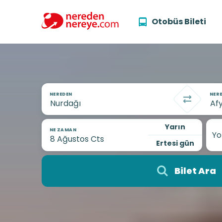
Otobüs Bileti
NEREDEN
NERE
Yarın
NE ZAMAN
Yo
Ertesi gün
Bilet Ara