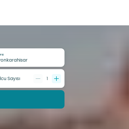
YE
lcu Sayısı
1