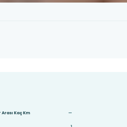
 Arası Kaç Km
—
1