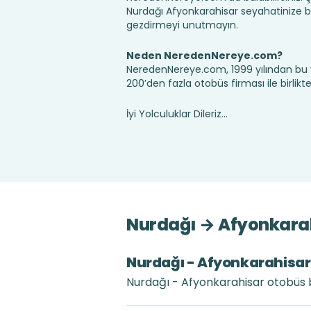
Nurdağı Afyonkarahisar seyahatinize b
gezdirmeyi unutmayın.
Neden NeredenNereye.com?
NeredenNereye.com, 1999 yılından bu 
200’den fazla otobüs firması ile birlik
İyi Yolculuklar Dileriz...
Nurdağı → Afyonkarah
Nurdağı - Afyonkarahisar a
Nurdağı - Afyonkarahisar otobüs bi