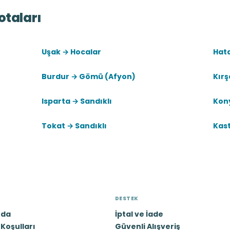
otaları
Uşak → Hocalar
Hat
Burdur → Gömü (Afyon)
Kırş
Isparta → Sandıklı
Kon
Tokat → Sandıklı
Kas
DESTEK
zda
İptal ve İade
Koşulları
Güvenli Alışveriş