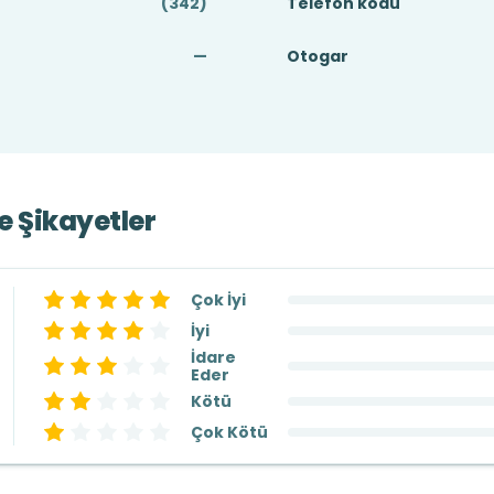
(342)
Telefon kodu
—
Otogar
ve Şikayetler
Çok İyi
İyi
İdare
Eder
Kötü
Çok Kötü