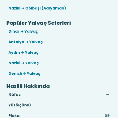
Nazilli → Gölbaşı (Adıyaman)
Popüler Yalvaç Seferleri
Dinar → Yalvaç
Antalya → Yalvaç
Aydın → Yalvaç
Nazilli → Yalvaç
Denizli → Yalvaç
Nazilli Hakkında
Nüfus
—
Yüzölçümü
—
Plaka
09