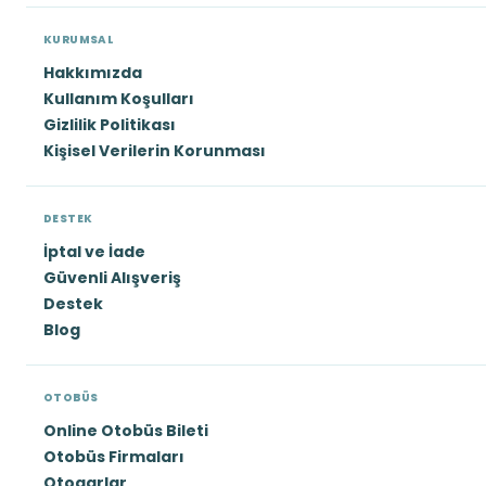
KURUMSAL
Hakkımızda
Kullanım Koşulları
Gizlilik Politikası
Kişisel Verilerin Korunması
DESTEK
İptal ve İade
Güvenli Alışveriş
Destek
Blog
OTOBÜS
Online Otobüs Bileti
Otobüs Firmaları
Otogarlar