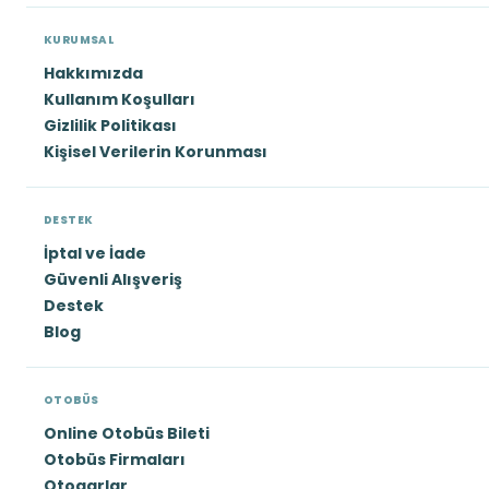
KURUMSAL
Hakkımızda
Kullanım Koşulları
Gizlilik Politikası
Kişisel Verilerin Korunması
DESTEK
İptal ve İade
Güvenli Alışveriş
Destek
Blog
OTOBÜS
Online Otobüs Bileti
Otobüs Firmaları
Otogarlar