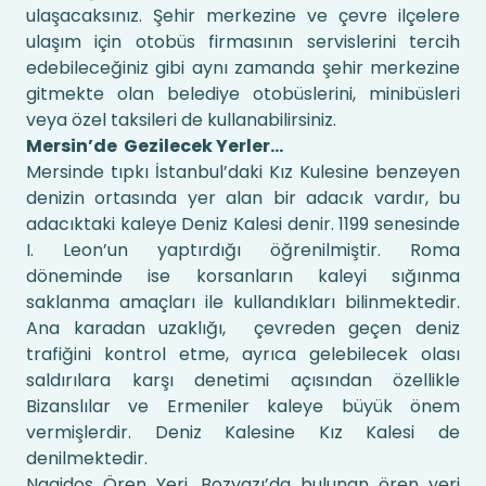
ulaşacaksınız. Şehir merkezine ve çevre ilçelere
ulaşım için otobüs firmasının servislerini tercih
edebileceğiniz gibi aynı zamanda şehir merkezine
gitmekte olan belediye otobüslerini, minibüsleri
veya özel taksileri de kullanabilirsiniz.
Mersin’de Gezilecek Yerler…
Mersinde tıpkı İstanbul’daki Kız Kulesine benzeyen
denizin ortasında yer alan bir adacık vardır, bu
adacıktaki kaleye Deniz Kalesi denir. 1199 senesinde
I. Leon’un yaptırdığı öğrenilmiştir. Roma
döneminde ise korsanların kaleyi sığınma
saklanma amaçları ile kullandıkları bilinmektedir.
Ana karadan uzaklığı, çevreden geçen deniz
trafiğini kontrol etme, ayrıca gelebilecek olası
saldırılara karşı denetimi açısından özellikle
Bizanslılar ve Ermeniler kaleye büyük önem
vermişlerdir. Deniz Kalesine Kız Kalesi de
denilmektedir.
Nagidos Ören Yeri, Bozyazı’da bulunan ören yeri