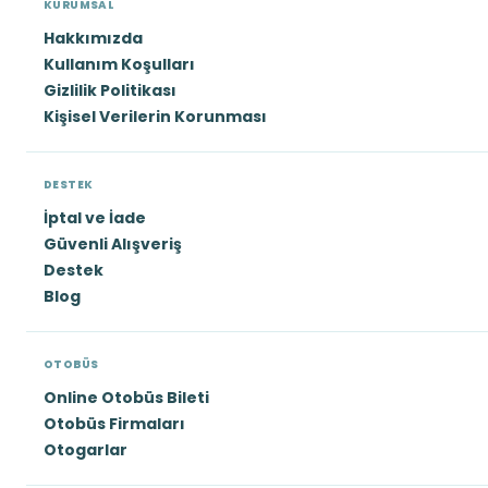
KURUMSAL
Hakkımızda
Kullanım Koşulları
Gizlilik Politikası
Kişisel Verilerin Korunması
DESTEK
İptal ve İade
Güvenli Alışveriş
Destek
Blog
OTOBÜS
Online Otobüs Bileti
Otobüs Firmaları
Otogarlar