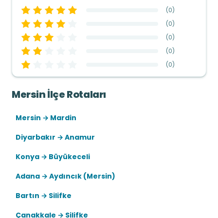
(
0
)
(
0
)
(
0
)
(
0
)
(
0
)
Mersin İlçe Rotaları
Mersin → Mardin
Diyarbakır → Anamur
Konya → Büyükeceli
Adana → Aydıncık (Mersin)
Bartın → Silifke
Çanakkale → Silifke