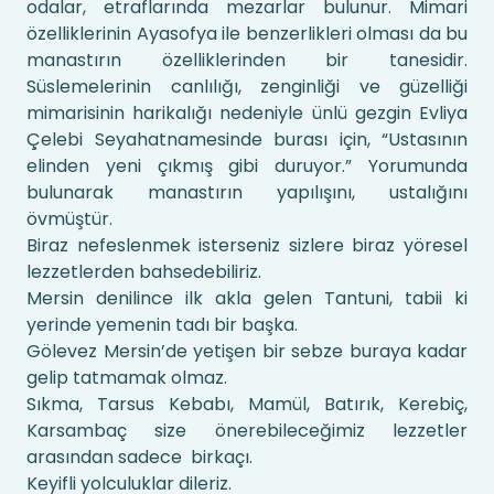
odalar, etraflarında mezarlar bulunur. Mimari
özelliklerinin Ayasofya ile benzerlikleri olması da bu
manastırın özelliklerinden bir tanesidir.
Süslemelerinin canlılığı, zenginliği ve güzelliği
mimarisinin harikalığı nedeniyle ünlü gezgin Evliya
Çelebi Seyahatnamesinde burası için, “Ustasının
elinden yeni çıkmış gibi duruyor.” Yorumunda
bulunarak manastırın yapılışını, ustalığını
övmüştür.
Biraz nefeslenmek isterseniz sizlere biraz yöresel
lezzetlerden bahsedebiliriz.
Mersin denilince ilk akla gelen Tantuni, tabii ki
yerinde yemenin tadı bir başka.
Gölevez Mersin’de yetişen bir sebze buraya kadar
gelip tatmamak olmaz.
Sıkma, Tarsus Kebabı, Mamül, Batırık, Kerebiç,
Karsambaç size önerebileceğimiz lezzetler
arasından sadece birkaçı.
Keyifli yolculuklar dileriz.