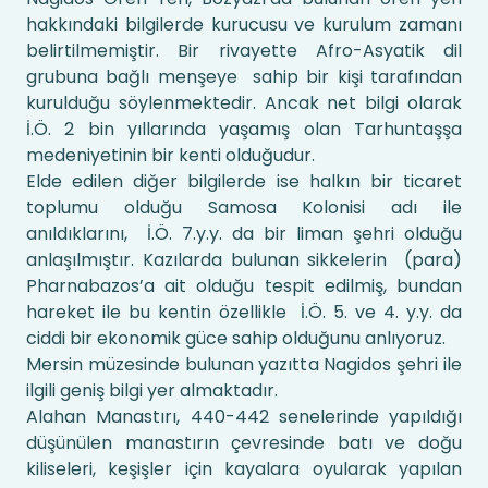
hakkındaki bilgilerde kurucusu ve kurulum zamanı
belirtilmemiştir. Bir rivayette Afro-Asyatik dil
grubuna bağlı menşeye sahip bir kişi tarafından
kurulduğu söylenmektedir. Ancak net bilgi olarak
İ.Ö. 2 bin yıllarında yaşamış olan Tarhuntaşşa
medeniyetinin bir kenti olduğudur.
Elde edilen diğer bilgilerde ise halkın bir ticaret
toplumu olduğu Samosa Kolonisi adı ile
anıldıklarını, İ.Ö. 7.y.y. da bir liman şehri olduğu
anlaşılmıştır. Kazılarda bulunan sikkelerin (para)
Pharnabazos’a ait olduğu tespit edilmiş, bundan
hareket ile bu kentin özellikle İ.Ö. 5. ve 4. y.y. da
ciddi bir ekonomik güce sahip olduğunu anlıyoruz.
Mersin müzesinde bulunan yazıtta Nagidos şehri ile
ilgili geniş bilgi yer almaktadır.
Alahan Manastırı, 440-442 senelerinde yapıldığı
düşünülen manastırın çevresinde batı ve doğu
kiliseleri, keşişler için kayalara oyularak yapılan