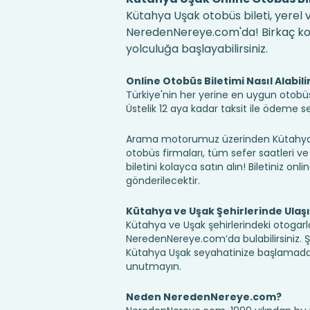
Kütahya Uşak otobüs bileti, yerel v
NeredenNereye.com'da! Birkaç kolay
yolculuğa başlayabilirsiniz.
Online Otobüs Biletimi Nasıl Alabili
Türkiye'nin her yerine en uygun otobüs b
Üstelik 12 aya kadar taksit ile ödeme 
Arama motorumuz üzerinden Kütahya U
otobüs firmaları, tüm sefer saatleri ve 
biletini kolayca satın alın! Biletiniz onl
gönderilecektir.
Kütahya ve Uşak Şehirlerinde Ulaş
Kütahya ve Uşak şehirlerindeki otogarla
NeredenNereye.com’da bulabilirsiniz. Şehir
Kütahya Uşak seyahatinize başlamadan
unutmayın.
Neden NeredenNereye.com?