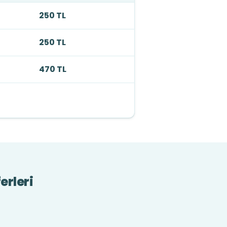
250 TL
250 TL
470 TL
erleri