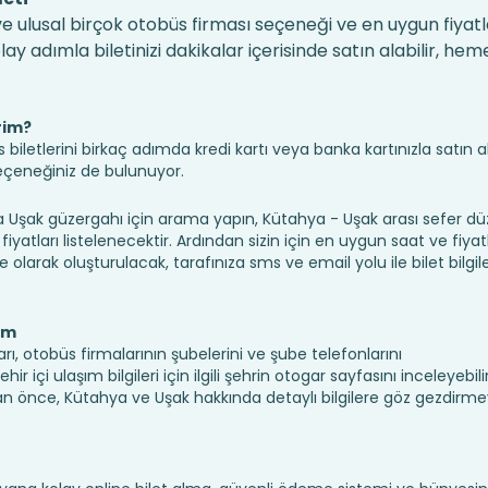
e ulusal birçok otobüs firması seçeneği ve en uygun fiyatla
 adımla biletinizi dakikalar içerisinde satın alabilir, hem
rim?
iletlerini birkaç adımda kredi kartı veya banka kartınızla satın ala
seçeneğiniz de bulunuyor.
şak güzergahı için arama yapın, Kütahya - Uşak arası sefer d
fiyatları listelenecektir. Ardından sizin için en uygun saat ve fiyat
ine olarak oluşturulacak, tarafınıza sms ve email yolu ile bilet bilgile
ım
rı, otobüs firmalarının şubelerini ve şube telefonlarını
 içi ulaşım bilgileri için ilgili şehrin otogar sayfasını inceleyebilir
 önce, Kütahya ve Uşak hakkında detaylı bilgilere göz gezdirme