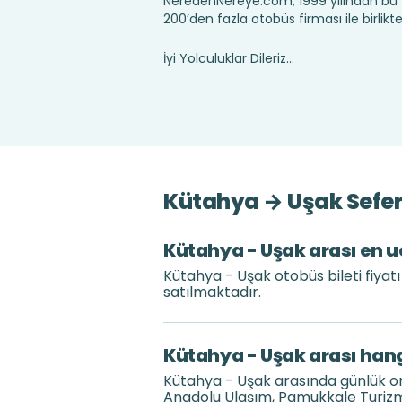
NeredenNereye.com, 1999 yılından bu 
200’den fazla otobüs firması ile birlik
İyi Yolculuklar Dileriz...
Kütahya → Uşak Seferl
Kütahya - Uşak arası en uc
Kütahya - Uşak otobüs bileti fiyat
satılmaktadır.
Kütahya - Uşak arası hang
Kütahya - Uşak arasında günlük or
Anadolu Ulaşım, Pamukkale Turizm