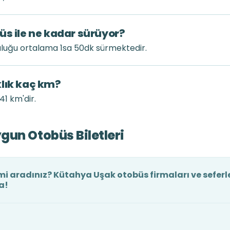
üs ile ne kadar sürüyor?
uluğu ortalama 1sa 50dk sürmektedir.
klık kaç km?
41 km'dir.
gun Otobüs Biletleri
mi aradınız? Kütahya Uşak otobüs firmaları ve seferl
a!