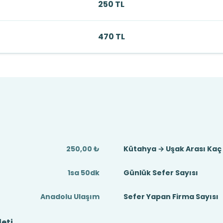
250 TL
470 TL
250,00 ₺
Kütahya → Uşak Arası Kaç
1sa 50dk
Günlük Sefer Sayısı
Anadolu Ulaşım
Sefer Yapan Firma Sayısı
eti