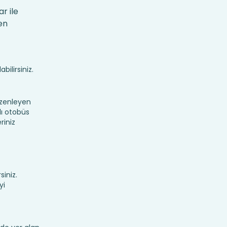
r ile
en
bilirsiniz.
üzenleyen
lı otobüs
riniz
siniz.
yi