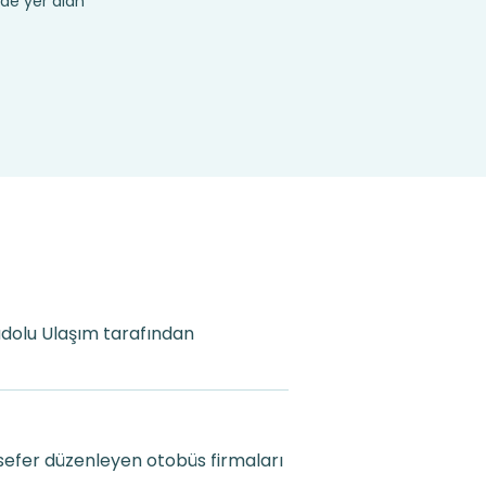
de yer alan
nadolu Ulaşım tarafından
sefer düzenleyen otobüs firmaları