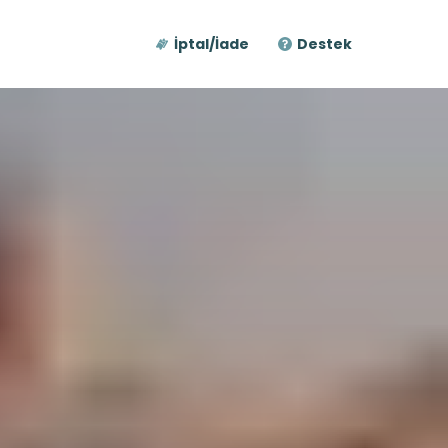
İptal/İade
Destek