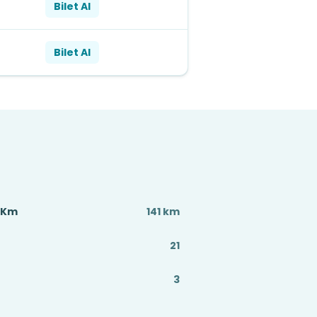
Bilet Al
Bilet Al
 Km
141 km
21
3