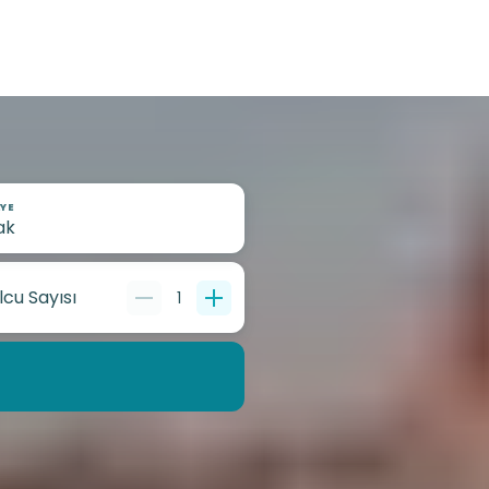
YE
lcu Sayısı
1