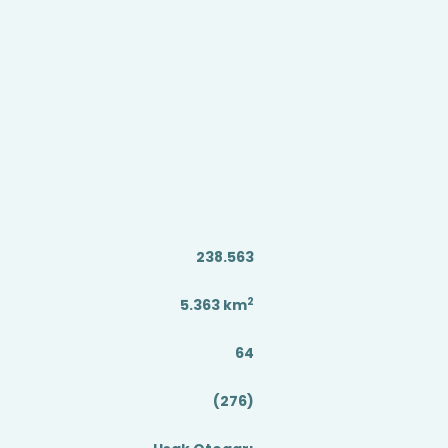
238.563
2
5.363
km
64
(276)