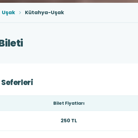
Uşak
Kütahya-Uşak
ileti
Seferleri
Bilet Fiyatları
250 TL