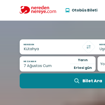
Otobüs Bileti
NEREDEN
NERE
Yarın
NE ZAMAN
Yo
Ertesi gün
Bilet Ara