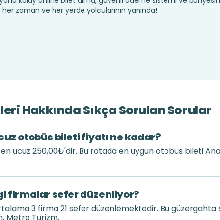
yana kolay online bilet alma, güvenli ödeme sistemi ve bünyesin
te her zaman ve her yerde yolcularının yanında!
eri Hakkında Sıkça Sorulan Sorular
uz otobüs bileti fiyatı ne kadar?
ı en ucuz 250,00₺'dir. Bu rotada en uygun otobüs bileti A
i firmalar sefer düzenliyor?
talama 3 firma 21 sefer düzenlemektedir. Bu güzergahta 
, Metro Turizm.