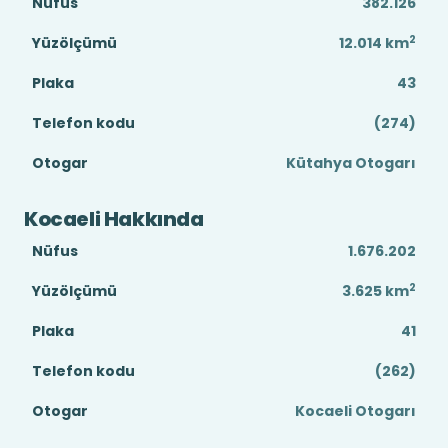
Nüfus
382.126
2
Yüzölçümü
12.014
km
Plaka
43
Telefon kodu
(274)
Otogar
Kütahya Otogarı
Kocaeli Hakkında
Nüfus
1.676.202
2
Yüzölçümü
3.625
km
Plaka
41
Telefon kodu
(262)
Otogar
Kocaeli Otogarı