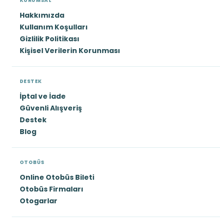
KURUMSAL
Hakkımızda
Kullanım Koşulları
Gizlilik Politikası
Kişisel Verilerin Korunması
DESTEK
İptal ve İade
Güvenli Alışveriş
Destek
Blog
OTOBÜS
Online Otobüs Bileti
Otobüs Firmaları
Otogarlar