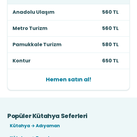
Anadolu Ulaşım
560 TL
Metro Turizm
560 TL
Pamukkale Turizm
580 TL
Kontur
650 TL
Hemen satın al!
Popüler Kütahya Seferleri
Kütahya → Adıyaman