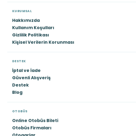
KURUMSAL
Hakkımızda
Kullanım Koşulları
Gizlilik Politikası
Kişisel Verilerin Korunması
DESTEK
İptal ve İade
Güvenli Alışveriş
Destek
Blog
OTOBÜS
Online Otobüs Bileti
Otobüs Firmaları
Otogarlar