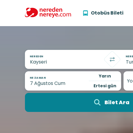
Otobüs Bileti
NEREDEN
NERE
Yarın
NE ZAMAN
Yo
Ertesi gün
Bilet Ara