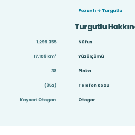
Pozantı → Turgutlu
Turgutlu Hakkı
1.295.355
Nüfus
2
17.109
km
Yüzölçümü
38
Plaka
(352)
Telefon kodu
Kayseri Otogarı
Otogar