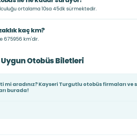
tobüs ile ne kadar sürüyor?
olculuğu ortalama 10sa 45dk sürmektedir.
uzaklık kaç km?
le 675956 km'dir.
 Uygun Otobüs Biletleri
ti mi aradınız? Kayseri Turgutlu otobüs firmaları ve s
ları burada!