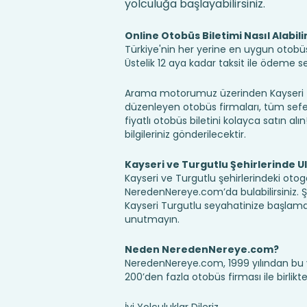
yolculuğa başlayabilirsiniz.
Online Otobüs Biletimi Nasıl Alabili
Türkiye'nin her yerine en uygun otobüs b
Üstelik 12 aya kadar taksit ile ödeme 
Arama motorumuz üzerinden Kayseri Tur
düzenleyen otobüs firmaları, tüm sefer 
fiyatlı otobüs biletini kolayca satın alı
bilgileriniz gönderilecektir.
Kayseri ve Turgutlu Şehirlerinde U
Kayseri ve Turgutlu şehirlerindeki otoga
NeredenNereye.com’da bulabilirsiniz. Şehir
Kayseri Turgutlu seyahatinize başlama
unutmayın.
Neden NeredenNereye.com?
NeredenNereye.com, 1999 yılından bu 
200’den fazla otobüs firması ile birlik