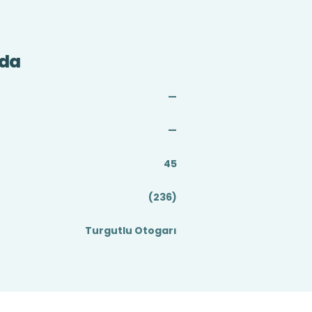
nda
—
—
45
(236)
Turgutlu Otogarı