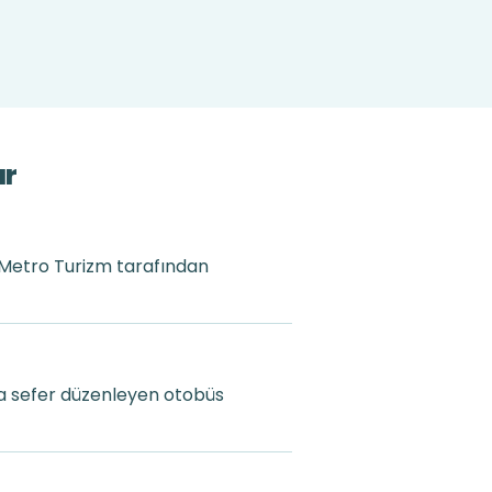
ar
ti Metro Turizm tarafından
ta sefer düzenleyen otobüs