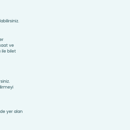
bilirsiniz.
er
 saat ve
ile bilet
siniz.
dirmeyi
de yer alan