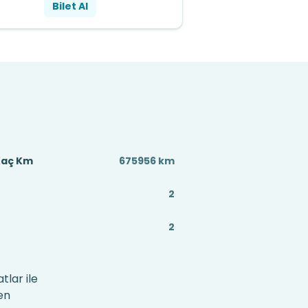
Bilet Al
Kaç Km
675956 km
2
2
tlar ile
en