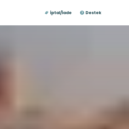
İptal/İade
Destek