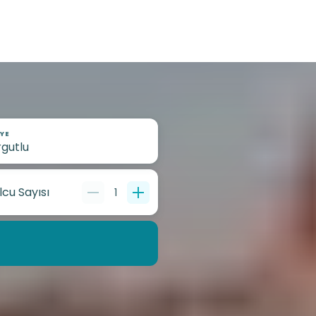
YE
lcu Sayısı
1