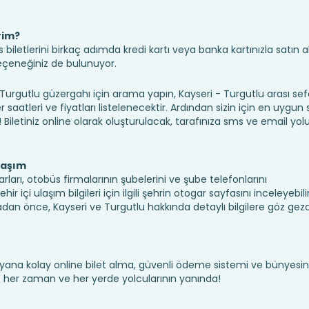
rim?
iletlerini birkaç adımda kredi kartı veya banka kartınızla satın ala
seçeneğiniz de bulunuyor.
gutlu güzergahı için arama yapın, Kayseri - Turgutlu arası sef
saatleri ve fiyatları listelenecektir. Ardından sizin için en uygun
n! Biletiniz online olarak oluşturulacak, tarafınıza sms ve email yolu 
laşım
rları, otobüs firmalarının şubelerini ve şube telefonlarını
 içi ulaşım bilgileri için ilgili şehrin otogar sayfasını inceleyebilir
dan önce, Kayseri ve Turgutlu hakkında detaylı bilgilere göz gez
yana kolay online bilet alma, güvenli ödeme sistemi ve bünyesin
te her zaman ve her yerde yolcularının yanında!