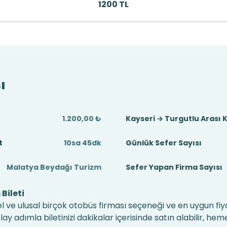
1200 TL
ı
1.200,00 ₺
Kayseri → Turgutlu Arası 
t
10sa 45dk
Günlük Sefer Sayısı
Malatya Beydağı Turizm
Sefer Yapan Firma Sayısı
Bileti
el ve ulusal birçok otobüs firması seçeneği ve en uygun fiya
 adımla biletinizi dakikalar içerisinde satın alabilir, hem