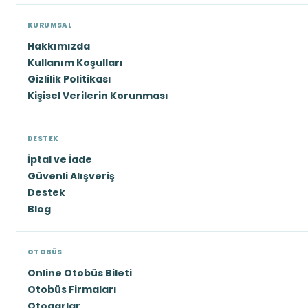
KURUMSAL
Hakkımızda
Kullanım Koşulları
Gizlilik Politikası
Kişisel Verilerin Korunması
DESTEK
İptal ve İade
Güvenli Alışveriş
Destek
Blog
OTOBÜS
Online Otobüs Bileti
Otobüs Firmaları
Otogarlar