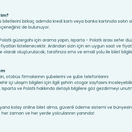
rim?
iletlerini birkaç adımda kredi kartı veya banka kartınızla satın ala
seçeneğiniz de bulunuyor.
atlı güzergahı için arama yapın, Isparta - Polatlı arası sefer d
fiyatları listelenecektir. Ardından sizin için en uygun saat ve fiyat
ine olarak oluşturulacak, tarafınıza sms ve email yolu ile bilet bilgile
şım
arı, otobüs firmalarının şubelerini ve şube telefonlarını
 içi ulaşım bilgileri için ilgili şehrin otogar sayfasını inceleyebilir
Isparta ve Polatlı hakkında detaylı bilgilere göz gezdirmeyi unut
yana kolay online bilet alma, güvenli ödeme sistemi ve bünyesin
te her zaman ve her yerde yolcularının yanında!