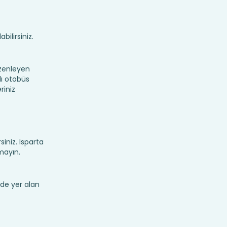
bilirsiniz.
üzenleyen
lı otobüs
riniz
siniz. Isparta
mayın.
de yer alan