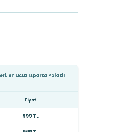
eri, en ucuz Isparta Polatlı
Fiyat
599 TL
665 TL