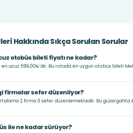
rleri Hakkında Sıkça Sorulan Sorular
ucuz otobüs bileti fiyatı ne kadar?
atı en ucuz 599,00₺'dir. Bu rotada en uygun otobüs bileti M
gi firmalar sefer düzenliyor?
 ortalama 2 firma 3 sefer düzenlemektedir. Bu güzergahta 
büs ile ne kadar sürüyor?