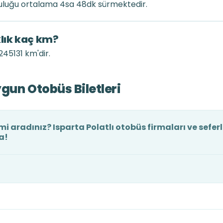
lculuğu ortalama 4sa 48dk sürmektedir.
klık kaç km?
 245131 km'dir.
ygun Otobüs Biletleri
 mi aradınız? Isparta Polatlı otobüs firmaları ve seferl
a!