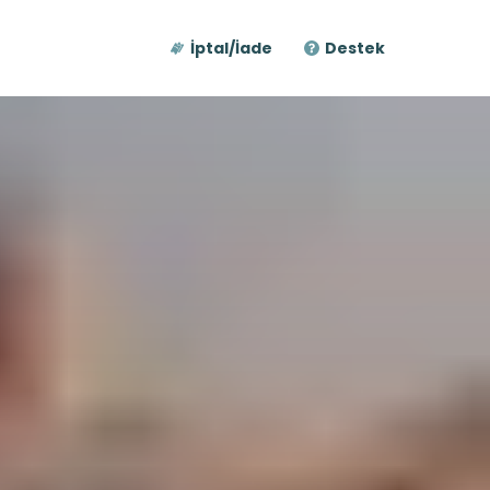
İptal/İade
Destek