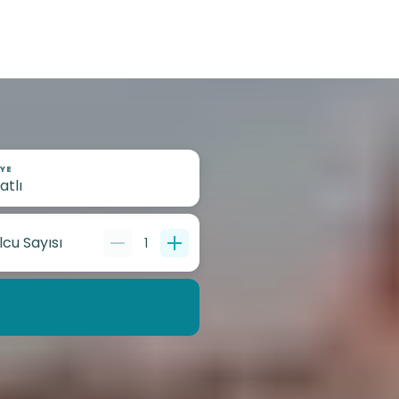
YE
lcu Sayısı
1