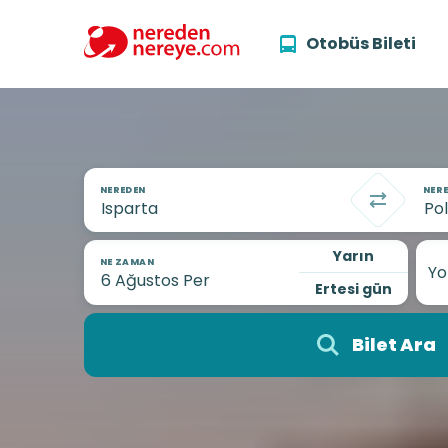
Otobüs Bileti
NEREDEN
NERE
Yarın
NE ZAMAN
Yo
Ertesi gün
Bilet Ara