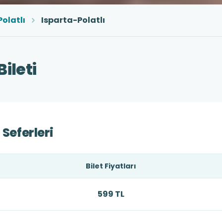
Polatlı
Isparta-Polatlı
ileti
 Seferleri
Bilet Fiyatları
599 TL