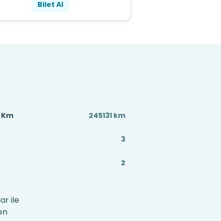
Bilet Al
ç Km
245131 km
3
2
ar ile
en