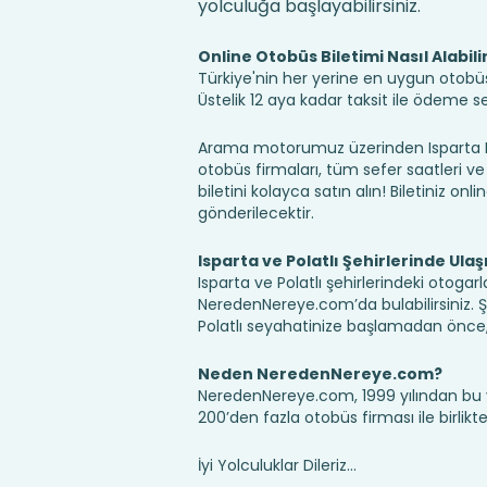
yolculuğa başlayabilirsiniz.
Online Otobüs Biletimi Nasıl Alabili
Türkiye'nin her yerine en uygun otobüs b
Üstelik 12 aya kadar taksit ile ödeme 
Arama motorumuz üzerinden Isparta Pol
otobüs firmaları, tüm sefer saatleri ve 
biletini kolayca satın alın! Biletiniz onl
gönderilecektir.
Isparta ve Polatlı Şehirlerinde Ula
Isparta ve Polatlı şehirlerindeki otogarl
NeredenNereye.com’da bulabilirsiniz. Şehir
Polatlı seyahatinize başlamadan önce, 
Neden NeredenNereye.com?
NeredenNereye.com, 1999 yılından bu 
200’den fazla otobüs firması ile birlik
İyi Yolculuklar Dileriz...