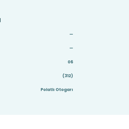
a
—
—
06
(312)
Polatlı Otogarı