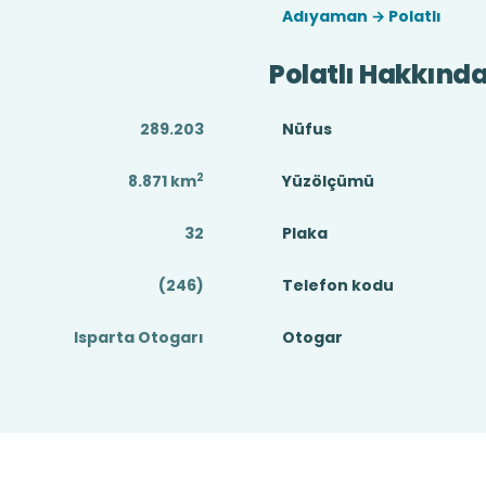
Adıyaman → Polatlı
Polatlı Hakkınd
289.203
Nüfus
2
8.871
km
Yüzölçümü
32
Plaka
(246)
Telefon kodu
Isparta Otogarı
Otogar