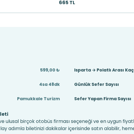
665 TL
599,00 ₺
Isparta → Polatlı Arası Ka
4sa 48dk
Günlük Sefer Sayısı
Pamukkale Turizm
Sefer Yapan Firma Sayısı
leti
 ve ulusal birçok otobüs firması seçeneği ve en uygun fiyatl
 adımla biletinizi dakikalar içerisinde satın alabilir, hem