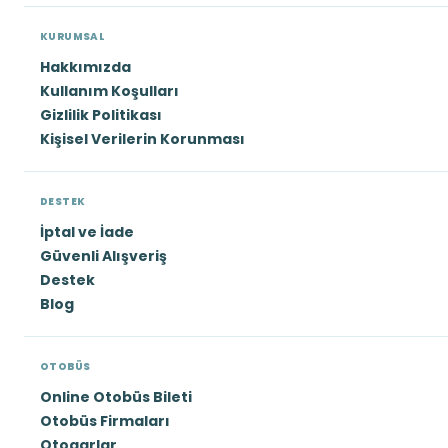
KURUMSAL
Hakkımızda
Kullanım Koşulları
Gizlilik Politikası
Kişisel Verilerin Korunması
DESTEK
İptal ve İade
Güvenli Alışveriş
Destek
Blog
OTOBÜS
Online Otobüs Bileti
Otobüs Firmaları
Otogarlar