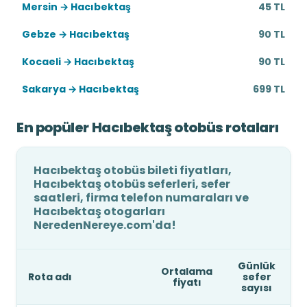
Mersin → Hacıbektaş
45 TL
Gebze → Hacıbektaş
90 TL
Kocaeli → Hacıbektaş
90 TL
Sakarya → Hacıbektaş
699 TL
En popüler Hacıbektaş otobüs rotaları
Hacıbektaş otobüs bileti fiyatları,
Hacıbektaş otobüs seferleri, sefer
saatleri, firma telefon numaraları ve
Hacıbektaş otogarları
NeredenNereye.com'da!
Günlük
Ortalama
Rota adı
sefer
fiyatı
sayısı