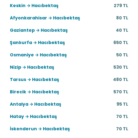
Keskin → Hacıbektaş
279 TL
Afyonkarahisar → Hacıbektaş
80 TL
Gaziantep → Hacıbektaş
40 TL
Şanlıurfa → Hacıbektaş
650 TL
Osmaniye → Hacıbektaş
50 TL
Nizip → Hacıbektaş
530 TL
Tarsus → Hacıbektaş
480 TL
Birecik → Hacıbektaş
570 TL
Antalya → Hacıbektaş
95 TL
Hatay → Hacıbektaş
70 TL
İskenderun → Hacıbektaş
70 TL