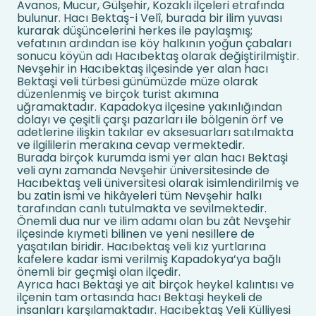
Avanos, Mucur, Gülşehir, Kozaklı ilçeleri etrafında
bulunur. Hacı Bektaş-i Velî, burada bir ilim yuvası
kurarak düşüncelerini herkes ile paylaşmış;
vefatının ardından ise köy halkının yoğun çabaları
sonucu köyün adı Hacıbektaş olarak değiştirilmiştir.
Nevşehir in Hacıbektaş ilçesinde yer alan hacı
Bektaşi veli türbesi günümüzde müze olarak
düzenlenmiş ve birçok turist akımına
uğramaktadır. Kapadokya ilçesine yakınlığından
dolayı ve çeşitli çarşı pazarları ile bölgenin örf ve
adetlerine ilişkin takılar ev aksesuarları satılmakta
ve ilgililerin merakına cevap vermektedir.
Burada birçok kurumda ismi yer alan hacı Bektaşi
veli aynı zamanda Nevşehir üniversitesinde de
Hacıbektaş veli üniversitesi olarak isimlendirilmiş ve
bu zatin ismi ve hikâyeleri tüm Nevşehir halkı
tarafından canlı tutulmakta ve sevilmektedir.
Önemli dua nur ve ilim adamı olan bu zât Nevşehir
ilçesinde kıymeti bilinen ve yeni nesillere de
yaşatılan biridir. Hacıbektaş veli kız yurtlarına
kafelere kadar ismi verilmiş Kapadokya’ya bağlı
önemli bir geçmişi olan ilçedir.
Ayrıca hacı Bektaşi ye ait birçok heykel kalıntısı ve
ilçenin tam ortasında hacı Bektaşi heykeli de
insanları karşılamaktadır. Hacıbektaş Veli Külliyesi