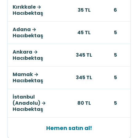
Kırıkkale
→
35 TL
6
Hacıbektaş
Adana
→
45 TL
5
Hacıbektaş
Ankara
→
345 TL
5
Hacıbektaş
Mamak
→
345 TL
5
Hacıbektaş
İstanbul
(Anadolu)
→
80 TL
5
Hacıbektaş
Hemen satın al!