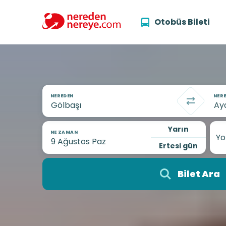
Otobüs Bileti
NEREDEN
NERE
Yarın
NE ZAMAN
Yo
Ertesi gün
Bilet Ara