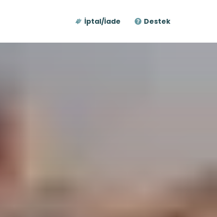
İptal/İade
Destek