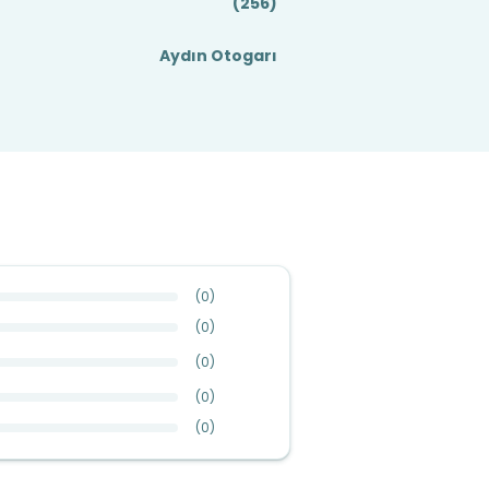
(256)
Aydın Otogarı
(
0
)
(
0
)
(
0
)
(
0
)
(
0
)