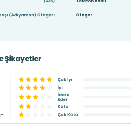
(416)
Telefon kodu
başı (Adıyaman) Otogarı
Otogar
ve Şikayetler
Çok İyi
İyi
İdare
Eder
Kötü
ın
Çok Kötü