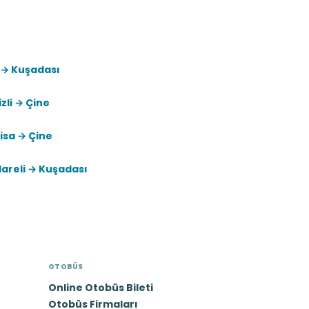
 → Kuşadası
zli → Çine
isa → Çine
lareli → Kuşadası
OTOBÜS
Online Otobüs Bileti
Otobüs Firmaları