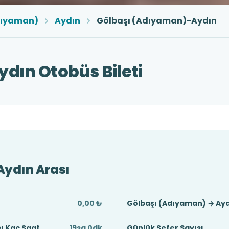
dıyaman)
Aydın
Gölbaşı (Adıyaman)-Aydın
dın Otobüs Bileti
Aydın Arası
0,00 ₺
Gölbaşı (Adıyaman) → Ayd
ı Kaç Saat
19sa 0dk
Günlük Sefer Sayısı