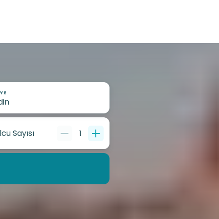
YE
lcu Sayısı
1