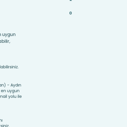
0
en uygun
ilir,
bilirsiniz.
n) - Aydın
in en uygun
ail yolu ile
nı
siniz.