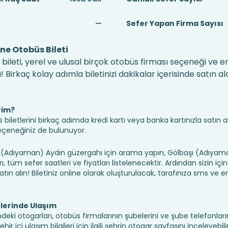
—
Sefer Yapan Firma Sayısı
ne Otobüs Bileti
ileti, yerel ve ulusal birçok otobüs firması seçeneği ve 
irkaç kolay adımla biletinizi dakikalar içerisinde satın alab
rim?
iletlerini birkaç adımda kredi kartı veya banka kartınızla satın ala
seçeneğiniz de bulunuyor.
Adıyaman) Aydın güzergahı için arama yapın, Gölbaşı (Adıyama
 tüm sefer saatleri ve fiyatları listelenecektir. Ardından sizin iç
atın alın! Biletiniz online olarak oluşturulacak, tarafınıza sms ve em
lerinde Ulaşım
eki otogarları, otobüs firmalarının şubelerini ve şube telefonları
 içi ulaşım bilgileri için ilgili şehrin otogar sayfasını inceleyebilir