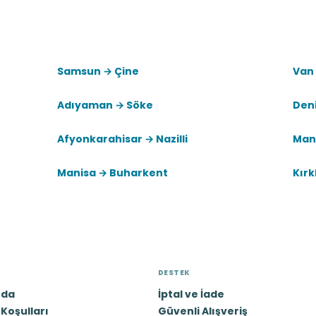
Samsun → Çine
Van
Adıyaman → Söke
Deni
Afyonkarahisar → Nazilli
Man
Manisa → Buharkent
Kırk
DESTEK
zda
İptal ve İade
Koşulları
Güvenli Alışveriş