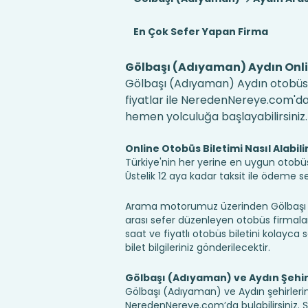
En Çok Sefer Yapan Firma
Gölbaşı (Adıyaman) Aydın Onli
Gölbaşı (Adıyaman) Aydın otobüs b
fiyatlar ile NeredenNereye.com'da! B
hemen yolculuğa başlayabilirsiniz.
Online Otobüs Biletimi Nasıl Alabili
Türkiye'nin her yerine en uygun otobüs b
Üstelik 12 aya kadar taksit ile ödeme 
Arama motorumuz üzerinden Gölbaşı (
arası sefer düzenleyen otobüs firmaları,
saat ve fiyatlı otobüs biletini kolayca s
bilet bilgileriniz gönderilecektir.
Gölbaşı (Adıyaman) ve Aydın Şehir
Gölbaşı (Adıyaman) ve Aydın şehirlerind
NeredenNereye.com’da bulabilirsiniz. Şehir