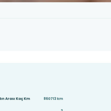
ın Arası Kaç Km
860713 km
2