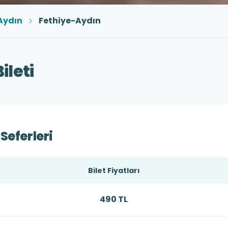
Aydın
Fethiye-Aydın
ileti
Seferleri
Bilet Fiyatları
490 TL