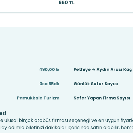
650 TL
490,00 ₺
Fethiye → Aydın Arası Kaç
3sa 55dk
Günlük Sefer Sayısı
Pamukkale Turizm
Sefer Yapan Firma Sayısı
eti
ve ulusal birçok otobüs firması seçeneği ve en uygun fiyatla
 adımla biletinizi dakikalar içerisinde satın alabilir, hem