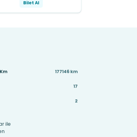
Bilet Al
 Km
177146 km
17
2
r ile
en