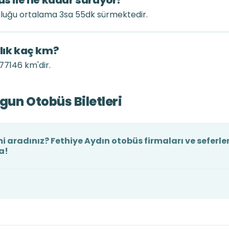
üs ile ne kadar sürüyor?
uluğu ortalama 3sa 55dk sürmektedir.
klık kaç km?
177146 km'dir.
gun Otobüs Biletleri
i aradınız? Fethiye Aydın otobüs firmaları ve seferler
a!