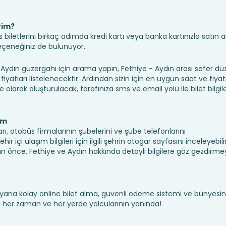
rim?
iletlerini birkaç adımda kredi kartı veya banka kartınızla satın ala
seçeneğiniz de bulunuyor.
dın güzergahı için arama yapın, Fethiye - Aydın arası sefer d
fiyatları listelenecektir. Ardından sizin için en uygun saat ve fiyat
ine olarak oluşturulacak, tarafınıza sms ve email yolu ile bilet bilgile
ım
rı, otobüs firmalarının şubelerini ve şube telefonlarını
 içi ulaşım bilgileri için ilgili şehrin otogar sayfasını inceleyebilir
 önce, Fethiye ve Aydın hakkında detaylı bilgilere göz gezdirme
yana kolay online bilet alma, güvenli ödeme sistemi ve bünyesin
te her zaman ve her yerde yolcularının yanında!