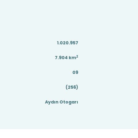
1.020.957
2
7.904
km
09
(256)
Aydın Otogarı