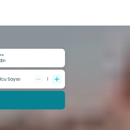
YE
lcu Sayısı
1