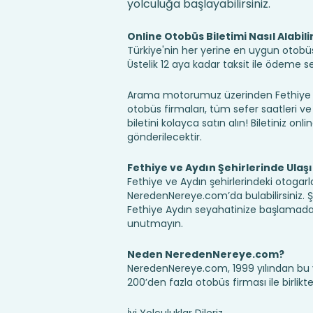
yolculuğa başlayabilirsiniz.
Online Otobüs Biletimi Nasıl Alabili
Türkiye'nin her yerine en uygun otobüs b
Üstelik 12 aya kadar taksit ile ödeme 
Arama motorumuz üzerinden Fethiye Ay
otobüs firmaları, tüm sefer saatleri ve 
biletini kolayca satın alın! Biletiniz onl
gönderilecektir.
Fethiye ve Aydın Şehirlerinde Ulaş
Fethiye ve Aydın şehirlerindeki otogarla
NeredenNereye.com’da bulabilirsiniz. Şehir
Fethiye Aydın seyahatinize başlamadan
unutmayın.
Neden NeredenNereye.com?
NeredenNereye.com, 1999 yılından bu 
200’den fazla otobüs firması ile birlik