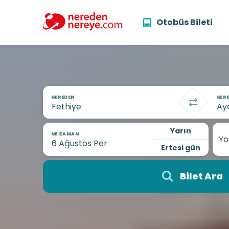
Otobüs Bileti
NEREDEN
NERE
Yarın
NE ZAMAN
Yo
Ertesi gün
Bilet Ara