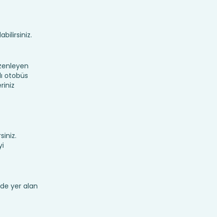
bilirsiniz.
üzenleyen
lı otobüs
riniz
siniz.
yi
de yer alan