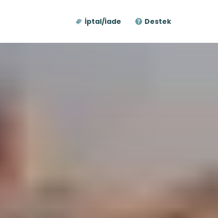
İptal/İade
Destek