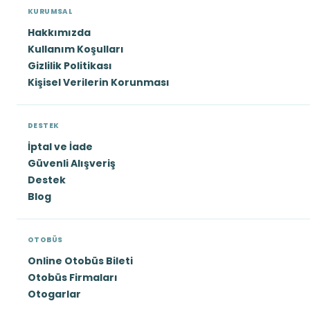
KURUMSAL
Hakkımızda
Kullanım Koşulları
Gizlilik Politikası
Kişisel Verilerin Korunması
DESTEK
İptal ve İade
Güvenli Alışveriş
Destek
Blog
OTOBÜS
Online Otobüs Bileti
Otobüs Firmaları
Otogarlar