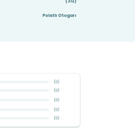
(312)
Polatlı Otogarı
(
0
)
(
0
)
(
0
)
(
0
)
(
0
)