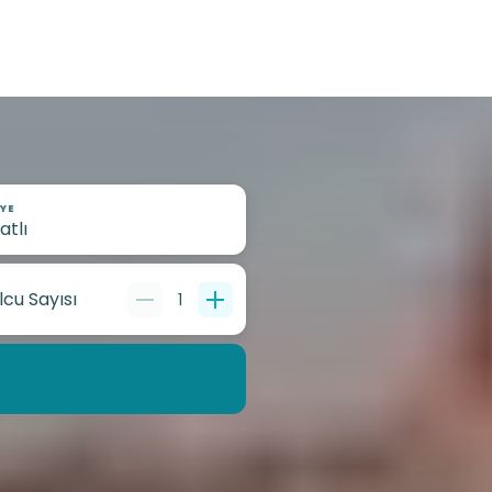
YE
lcu Sayısı
1