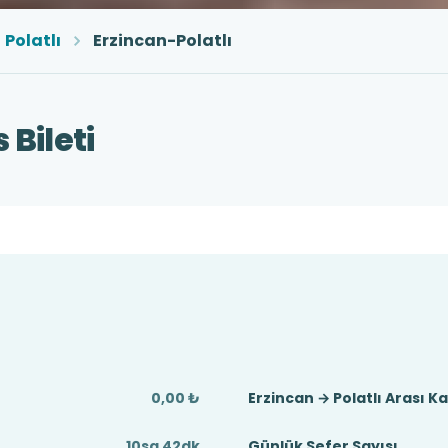
Polatlı
Erzincan-Polatlı
 Bileti
0,00 ₺
Erzincan → Polatlı Arası K
10sa 42dk
Günlük Sefer Sayısı