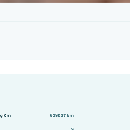
aç Km
629037 km
9