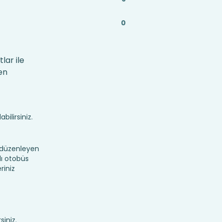
0
lar ile
en
bilirsiniz.
r düzenleyen
lı otobüs
riniz
siniz.