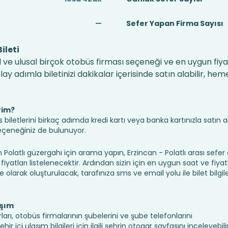
—
Sefer Yapan Firma Sayısı
ileti
el ve ulusal birçok otobüs firması seçeneği ve en uygun fiyat
 adımla biletinizi dakikalar içerisinde satın alabilir, hem
rim?
iletlerini birkaç adımda kredi kartı veya banka kartınızla satın ala
seçeneğiniz de bulunuyor.
latlı güzergahı için arama yapın, Erzincan - Polatlı arası sefe
fiyatları listelenecektir. Ardından sizin için en uygun saat ve fiyat
ine olarak oluşturulacak, tarafınıza sms ve email yolu ile bilet bilgile
aşım
rları, otobüs firmalarının şubelerini ve şube telefonlarını
 içi ulaşım bilgileri için ilgili şehrin otogar sayfasını inceleyebilir