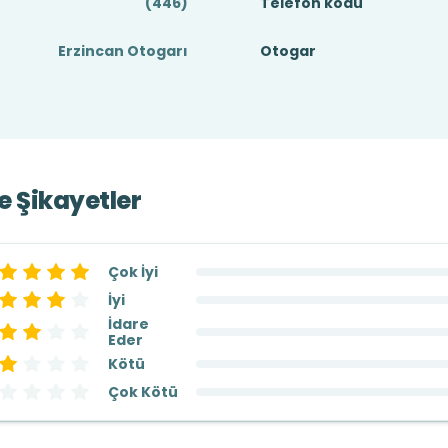
(446)
Telefon kodu
Erzincan Otogarı
Otogar
ve Şikayetler
Çok İyi
İyi
İdare
Eder
Kötü
Çok Kötü