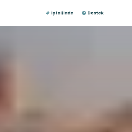
İptal/İade
Destek