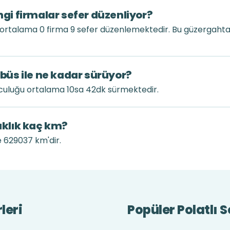
angi firmalar sefer düzenliyor?
k ortalama 0 firma 9 sefer düzenlemektedir. Bu güzergaht
tobüs ile ne kadar sürüyor?
olculuğu ortalama 10sa 42dk sürmektedir.
zaklık kaç km?
le 629037 km'dir.
leri
Popüler Polatlı S