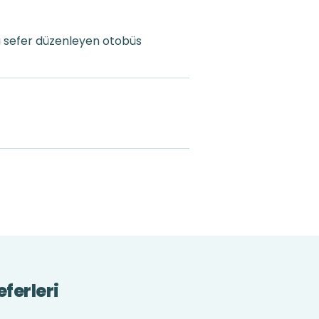
a sefer düzenleyen otobüs
eferleri