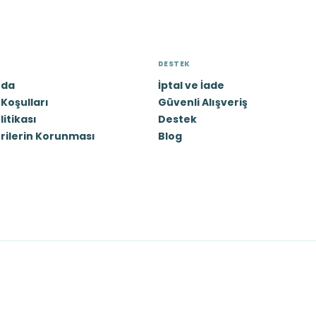
DESTEK
zda
İptal ve İade
Koşulları
Güvenli Alışveriş
olitikası
Destek
erilerin Korunması
Blog