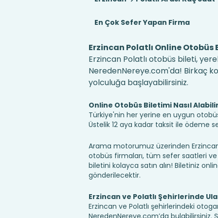
En Çok Sefer Yapan Firma
Erzincan Polatlı Online Otobüs B
Erzincan Polatlı otobüs bileti, yer
NeredenNereye.com'da! Birkaç kolay
yolculuğa başlayabilirsiniz.
Online Otobüs Biletimi Nasıl Alabili
Türkiye'nin her yerine en uygun otobüs b
Üstelik 12 aya kadar taksit ile ödeme 
Arama motorumuz üzerinden Erzincan Po
otobüs firmaları, tüm sefer saatleri ve 
biletini kolayca satın alın! Biletiniz onl
gönderilecektir.
Erzincan ve Polatlı Şehirlerinde Ul
Erzincan ve Polatlı şehirlerindeki otoga
NeredenNereye.com’da bulabilirsiniz. Şehir