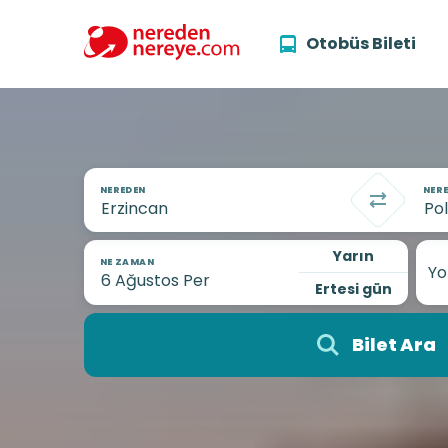
Otobüs Bileti
NEREDEN
NERE
Yarın
NE ZAMAN
Yo
Ertesi gün
Bilet Ara