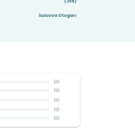
(358)
Suluova Otogarı
(
0
)
(
0
)
(
0
)
(
0
)
(
0
)