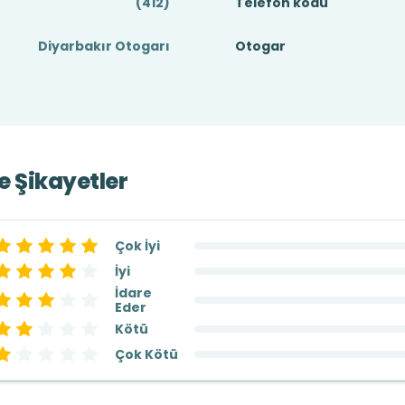
(412)
Telefon kodu
Diyarbakır Otogarı
Otogar
ve Şikayetler
Çok İyi
İyi
İdare
Eder
Kötü
Çok Kötü