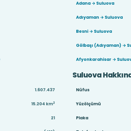
Adana → Suluova
Adıyaman → Suluova
Besni → Suluova
Gölbaşı (Adıyaman) → S
)
Afyonkarahisar → Suluo
Suluova Hakkın
1.607.437
Nüfus
2
15.204
km
Yüzölçümü
21
Plaka