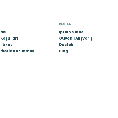
DESTEK
zda
İptal ve İade
Koşulları
Güvenli Alışveriş
olitikası
Destek
erilerin Korunması
Blog