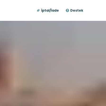
İptal/İade
Destek