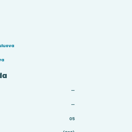
uluova
va
da
—
—
05