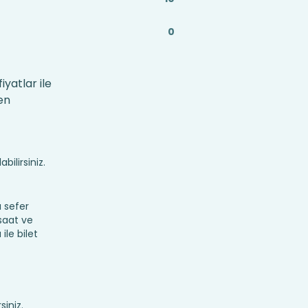
0
yatlar ile
en
bilirsiniz.
 sefer
 saat ve
ile bilet
siniz.