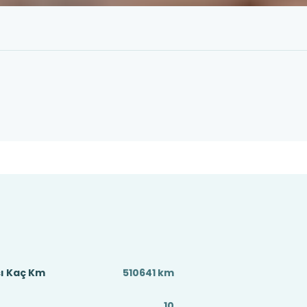
sı Kaç Km
510641 km
10