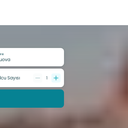
YE
lcu Sayısı
1