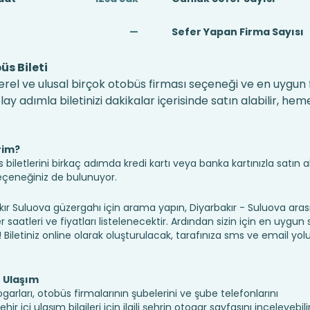
—
Sefer Yapan Firma Sayısı
üs Bileti
erel ve ulusal birçok otobüs firması seçeneği ve en uygun fi
 adımla biletinizi dakikalar içerisinde satın alabilir, hem
rim?
iletlerini birkaç adımda kredi kartı veya banka kartınızla satın ala
seçeneğiniz de bulunuyor.
 Suluova güzergahı için arama yapın, Diyarbakır - Suluova arası
saatleri ve fiyatları listelenecektir. Ardından sizin için en uygun
n! Biletiniz online olarak oluşturulacak, tarafınıza sms ve email yolu 
e Ulaşım
garları, otobüs firmalarının şubelerini ve şube telefonlarını
 içi ulaşım bilgileri için ilgili şehrin otogar sayfasını inceleyebilir