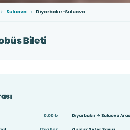
Suluova
Diyarbakır-Suluova
büs Bileti
rası
0,00 ₺
Diyarbakır → Suluova Ara
aat
12sa 5dk
Günlük Sefer Sayısı