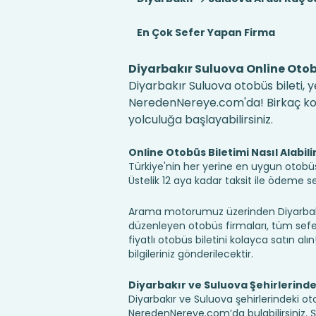
En Çok Sefer Yapan Firma
Diyarbakır Suluova Online Otob
Diyarbakır Suluova otobüs bileti, y
NeredenNereye.com'da! Birkaç kolay
yolculuğa başlayabilirsiniz.
Online Otobüs Biletimi Nasıl Alabili
Türkiye'nin her yerine en uygun otobüs b
Üstelik 12 aya kadar taksit ile ödeme 
Arama motorumuz üzerinden Diyarbakır
düzenleyen otobüs firmaları, tüm sefer 
fiyatlı otobüs biletini kolayca satın alı
bilgileriniz gönderilecektir.
Diyarbakır ve Suluova Şehirlerind
Diyarbakır ve Suluova şehirlerindeki oto
NeredenNereye.com’da bulabilirsiniz. Şehir