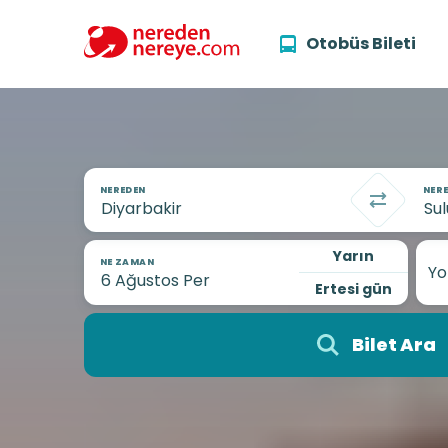
Otobüs Bileti
NEREDEN
NERE
Yarın
NE ZAMAN
Yo
Ertesi gün
Bilet Ara