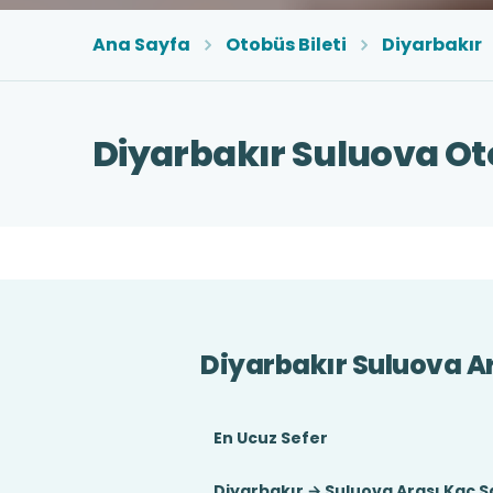
Ana Sayfa
Otobüs Bileti
Diyarbakır
Diyarbakır Suluova Oto
Diyarbakır Suluova A
En Ucuz Sefer
Diyarbakır → Suluova Arası Kaç S