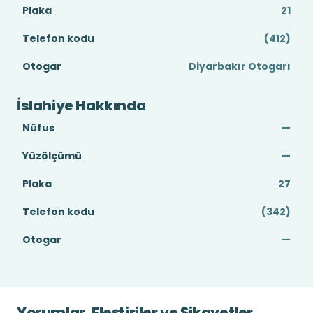
Plaka
21
Telefon kodu
(412)
Otogar
Diyarbakır Otogarı
İslahiye Hakkında
Nüfus
—
Yüzölçümü
—
Plaka
27
Telefon kodu
(342)
Otogar
—
Yorumlar, Eleştiriler ve Şikayetler