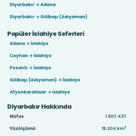
Diyarbakır → Adana
Diyarbakır → Gölbaşı (Adıyaman)
Popüler İslahiye Seferleri
Adana → İslahiye
Ceyhan → İslahiye
Pozantı → İslahiye
Gölbaşı (Adıyaman) → İslahiye
Afyonkarahisar → İslahiye
Diyarbakır Hakkında
Nüfus
1.607.437
2
Yüzölçümü
15.204
km