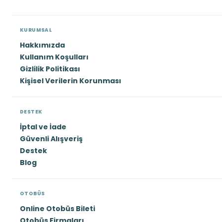
KURUMSAL
Hakkımızda
Kullanım Koşulları
Gizlilik Politikası
Kişisel Verilerin Korunması
DESTEK
İptal ve İade
Güvenli Alışveriş
Destek
Blog
OTOBÜS
Online Otobüs Bileti
Otobüs Firmaları