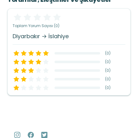
Toplam Yorum Sayısı (0)
Diyarbakır → İslahiye
(
0
)
(
0
)
(
0
)
(
0
)
(
0
)