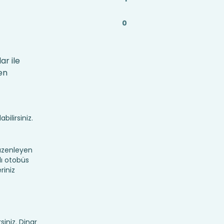
0
ar ile
en
bilirsiniz.
düzenleyen
lı otobüs
riniz
siniz. Dinar