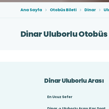
Ana Sayfa
Otobüs Bileti
Dinar
Ul
Dinar Uluborlu Otobüs B
Dinar Uluborlu Arası
En Ucuz Sefer
Dinar → Uluborlu Arası Kaç Saat