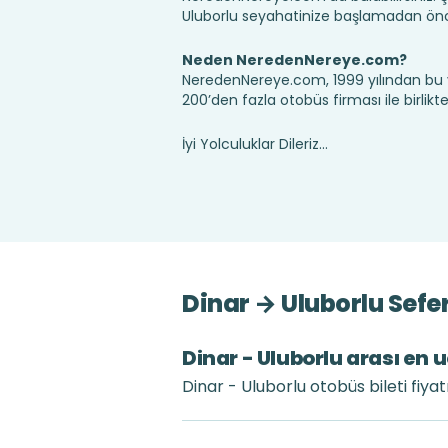
Uluborlu seyahatinize başlamadan önce
Neden NeredenNereye.com?
NeredenNereye.com, 1999 yılından bu 
200’den fazla otobüs firması ile birlik
İyi Yolculuklar Dileriz...
Dinar → Uluborlu Sefe
Dinar - Uluborlu arası en u
Dinar - Uluborlu otobüs bileti fiya