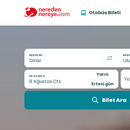
Otobüs Bileti
NEREDEN
NERE
Yarın
NE ZAMAN
Yo
Ertesi gün
Bilet Ara