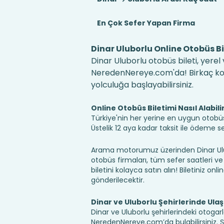
En Çok Sefer Yapan Firma
Dinar Uluborlu Online Otobüs Bi
Dinar Uluborlu otobüs bileti, yerel
NeredenNereye.com'da! Birkaç kolay
yolculuğa başlayabilirsiniz.
Online Otobüs Biletimi Nasıl Alabili
Türkiye'nin her yerine en uygun otobüs b
Üstelik 12 aya kadar taksit ile ödeme 
Arama motorumuz üzerinden Dinar Ulub
otobüs firmaları, tüm sefer saatleri ve 
biletini kolayca satın alın! Biletiniz onl
gönderilecektir.
Dinar ve Uluborlu Şehirlerinde Ula
Dinar ve Uluborlu şehirlerindeki otogarl
NeredenNereye.com’da bulabilirsiniz. Şehir