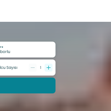
YE
lcu Sayısı
1