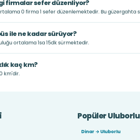
gi firmalar sefer düzenliyor?
ortalama 0 firma 1 sefer düzenlemektedir. Bu güzergahta s
büs ile ne kadar sürüyor?
culuğu ortalama 1sa 15dk sürmektedir.
klık kaç km?
0 km'dir.
i
Popüler Uluborlu
Dinar → Uluborlu