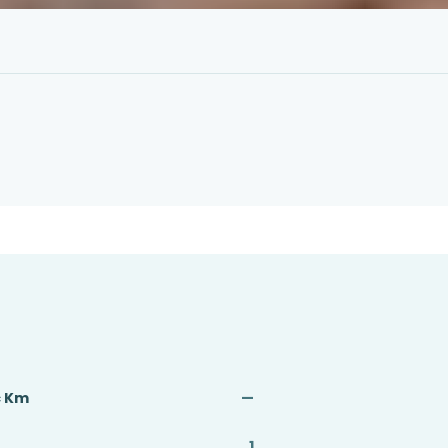
ç Km
—
1