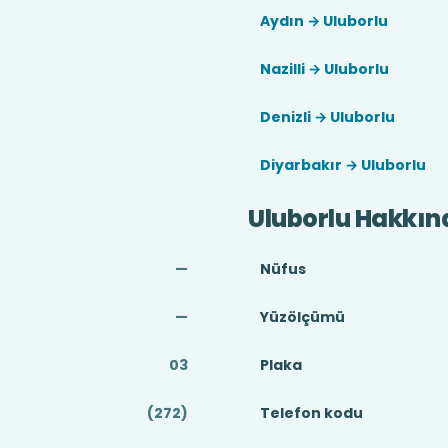
Aydın → Uluborlu
Nazilli → Uluborlu
Denizli → Uluborlu
Diyarbakır → Uluborlu
Uluborlu Hakkın
—
Nüfus
—
Yüzölçümü
03
Plaka
(272)
Telefon kodu