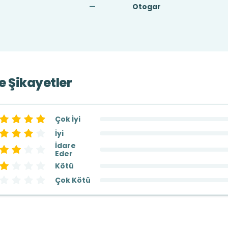
—
Otogar
ve Şikayetler
Çok İyi
İyi
İdare
Eder
Kötü
Çok Kötü