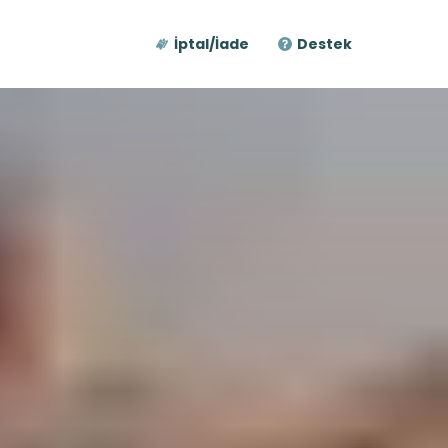
İptal/İade
Destek