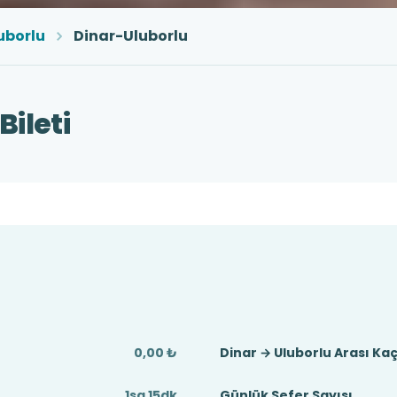
uborlu
Dinar-Uluborlu
ileti
0,00 ₺
Dinar → Uluborlu Arası Ka
1sa 15dk
Günlük Sefer Sayısı