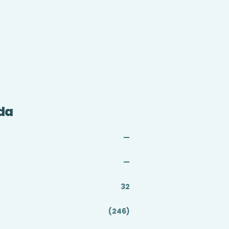
da
—
—
32
(246)