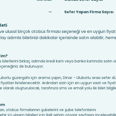
—
Sefer Yapan Firma Sayısı
leti
 ve ulusal birçok otobüs firması seçeneği ve en uygun fiyatl
 adımla biletinizi dakikalar içerisinde satın alabilir, hem
rim?
iletlerini birkaç adımda kredi kartı veya banka kartınızla satın ala
seçeneğiniz de bulunuyor.
orlu güzergahı için arama yapın, Dinar - Uluborlu arası sefer 
fiyatları listelenecektir. Ardından sizin için en uygun saat ve fiyat
ine olarak oluşturulacak, tarafınıza sms ve email yolu ile bilet bilgile
şım
arı, otobüs firmalarının şubelerini ve şube telefonlarını
 içi ulaşım bilgileri için ilgili şehrin otogar sayfasını inceleyebilir