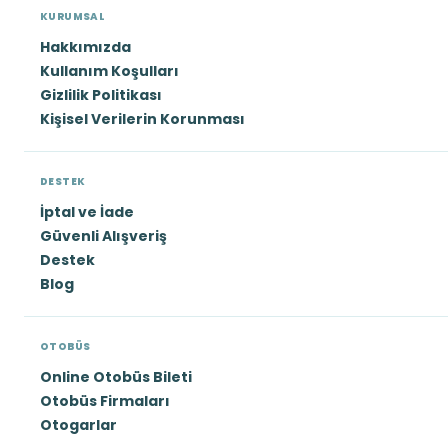
KURUMSAL
Hakkımızda
Kullanım Koşulları
Gizlilik Politikası
Kişisel Verilerin Korunması
DESTEK
İptal ve İade
Güvenli Alışveriş
Destek
Blog
OTOBÜS
Online Otobüs Bileti
Otobüs Firmaları
Otogarlar