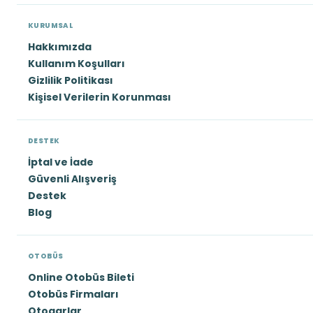
KURUMSAL
Hakkımızda
Kullanım Koşulları
Gizlilik Politikası
Kişisel Verilerin Korunması
DESTEK
İptal ve İade
Güvenli Alışveriş
Destek
Blog
OTOBÜS
Online Otobüs Bileti
Otobüs Firmaları
Otogarlar