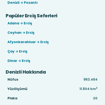
Denizli → Pozantı
Popüler Erciş Seferleri
Adana → Erciş
Ceyhan → Erciş
Afyonkarahisar → Erciş
Çay → Erciş
Dinar → Erciş
Denizli Hakkında
Nüfus
963.464
2
Yüzölçümü
11.804
km
Plaka
20