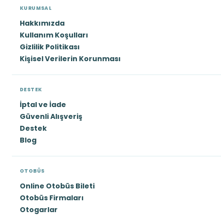
KURUMSAL
Hakkımızda
Kullanım Koşulları
Gizlilik Politikası
Kişisel Verilerin Korunması
DESTEK
İptal ve İade
Güvenli Alışveriş
Destek
Blog
OTOBÜS
Online Otobüs Bileti
Otobüs Firmaları
Otogarlar