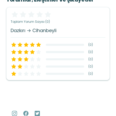
Toplam Yorum Sayısı (0)
Dazkırı → Cihanbeyli
(
0
)
(
0
)
(
0
)
(
0
)
(
0
)