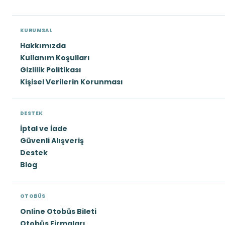
KURUMSAL
Hakkımızda
Kullanım Koşulları
Gizlilik Politikası
Kişisel Verilerin Korunması
DESTEK
İptal ve İade
Güvenli Alışveriş
Destek
Blog
OTOBÜS
Online Otobüs Bileti
Otobüs Firmaları