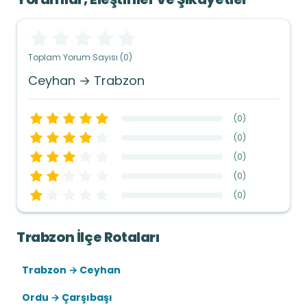
Toplam Yorum Sayısı (0)
Ceyhan → Trabzon
(
0
)
(
0
)
(
0
)
(
0
)
(
0
)
Trabzon İlçe Rotaları
Trabzon → Ceyhan
Ordu → Çarşıbaşı