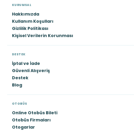
KURUMSAL
Hakkımızda
Kullanım Koşulları
Gizlilik Politikası
Kişisel Verilerin Korunması
DESTEK
İptal ve İade
Güvenli Alışveriş
Destek
Blog
OTOBÜS
Online Otobüs Bileti
Otobüs Firmaları
Otogarlar