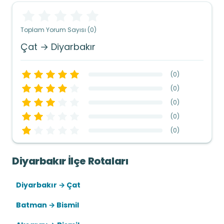
Toplam Yorum Sayısı (0)
Çat → Diyarbakır
(
0
)
(
0
)
(
0
)
(
0
)
(
0
)
Diyarbakır İlçe Rotaları
Diyarbakır → Çat
Batman → Bismil