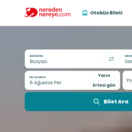
Otobüs Bileti
NEREDEN
NERE
Yarın
NE ZAMAN
Yo
Ertesi gün
Bilet Ara