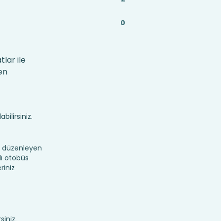
0
lar ile
en
bilirsiniz.
r düzenleyen
lı otobüs
riniz
siniz.