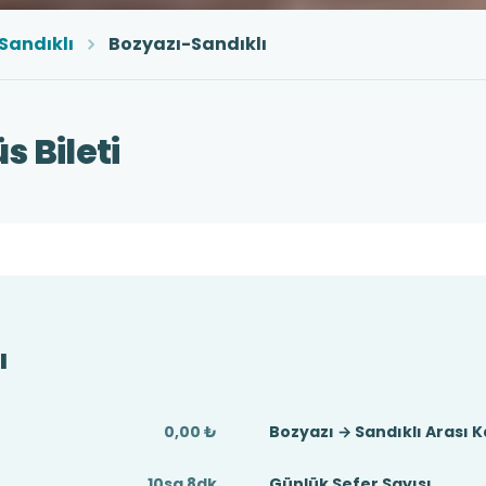
Sandıklı
Bozyazı-Sandıklı
s Bileti
ı
0,00 ₺
Bozyazı → Sandıklı Arası 
t
10sa 8dk
Günlük Sefer Sayısı