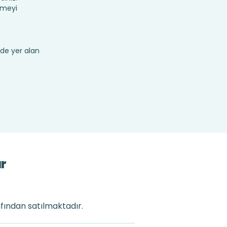
rmeyi
de yer alan
ar
afından satılmaktadır.