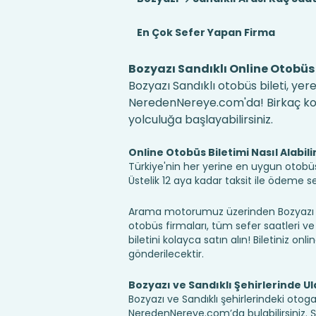
En Çok Sefer Yapan Firma
Bozyazı Sandıklı Online Otobüs 
Bozyazı Sandıklı otobüs bileti, yer
NeredenNereye.com'da! Birkaç kolay
yolculuğa başlayabilirsiniz.
Online Otobüs Biletimi Nasıl Alabili
Türkiye'nin her yerine en uygun otobüs b
Üstelik 12 aya kadar taksit ile ödeme 
Arama motorumuz üzerinden Bozyazı San
otobüs firmaları, tüm sefer saatleri ve 
biletini kolayca satın alın! Biletiniz onl
gönderilecektir.
Bozyazı ve Sandıklı Şehirlerinde U
Bozyazı ve Sandıklı şehirlerindeki otoga
NeredenNereye.com’da bulabilirsiniz. Şehir