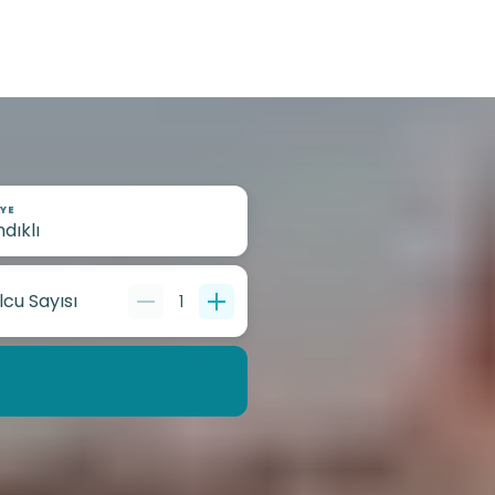
YE
lcu Sayısı
1