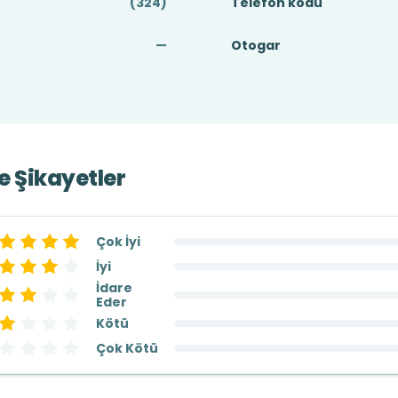
(324)
Telefon kodu
—
Otogar
ve Şikayetler
Çok İyi
İyi
İdare
Eder
Kötü
Çok Kötü