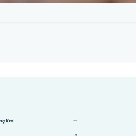
Kaç Km
—
2