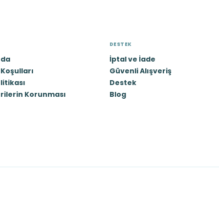
DESTEK
zda
İptal ve İade
Koşulları
Güvenli Alışveriş
olitikası
Destek
erilerin Korunması
Blog