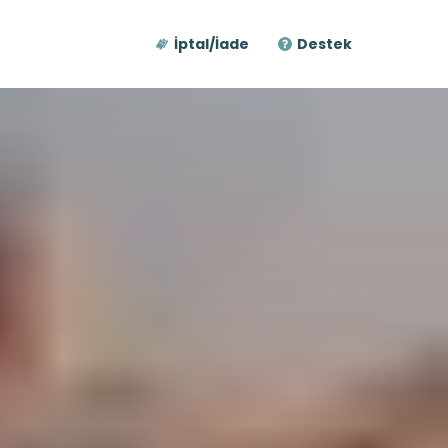
İptal/İade
Destek