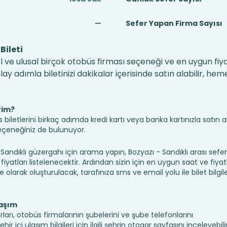
—
Sefer Yapan Firma Sayısı
Bileti
el ve ulusal birçok otobüs firması seçeneği ve en uygun fiyat
 adımla biletinizi dakikalar içerisinde satın alabilir, hem
rim?
iletlerini birkaç adımda kredi kartı veya banka kartınızla satın ala
seçeneğiniz de bulunuyor.
dıklı güzergahı için arama yapın, Bozyazı - Sandıklı arası sefe
fiyatları listelenecektir. Ardından sizin için en uygun saat ve fiyat
ine olarak oluşturulacak, tarafınıza sms ve email yolu ile bilet bilgile
laşım
rları, otobüs firmalarının şubelerini ve şube telefonlarını
 içi ulaşım bilgileri için ilgili şehrin otogar sayfasını inceleyebilir