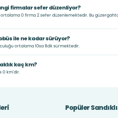
angi firmalar sefer düzenliyor?
k ortalama 0 firma 2 sefer düzenlemektedir. Bu güzergah
tobüs ile ne kadar sürüyor?
olculuğu ortalama 10sa 8dk sürmektedir.
zaklık kaç km?
e 0 km'dir.
eri
Popüler Sandıklı 