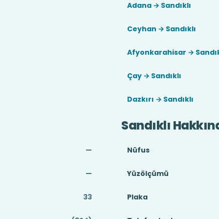
Adana → Sandıklı
Ceyhan → Sandıklı
Afyonkarahisar → Sandık
Çay → Sandıklı
Dazkırı → Sandıklı
Sandıklı Hakkın
—
Nüfus
—
Yüzölçümü
33
Plaka