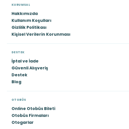
KURUMSAL
Hakkımızda
Kullanım Koşulları
Gizlilik Politikası
Kişisel Verilerin Korunması
DESTEK
İptal ve İade
Güvenli Alışveriş
Destek
Blog
OTOBÜS
Online Otobüs Bileti
Otobüs Firmaları
Otogarlar