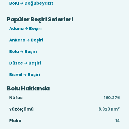
Bolu → Doğubeyazıt
Popüler Beşiri Seferleri
Adana → Beşiri
Ankara → Beşiri
Bolu → Beşiri
Düzce → Beşiri
Bismil → Beşiri
Bolu Hakkında
Nüfus
190.276
2
Yüzölçümü
8.323
km
Plaka
14