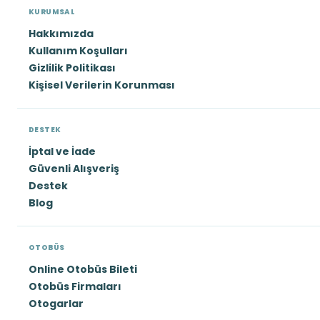
KURUMSAL
Hakkımızda
Kullanım Koşulları
Gizlilik Politikası
Kişisel Verilerin Korunması
DESTEK
İptal ve İade
Güvenli Alışveriş
Destek
Blog
OTOBÜS
Online Otobüs Bileti
Otobüs Firmaları
Otogarlar