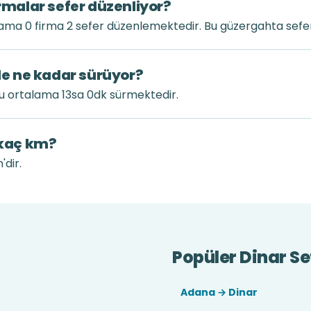
irmalar sefer düzenliyor?
lama 0 firma 2 sefer düzenlemektedir. Bu güzergahta sefer
ile ne kadar sürüyor?
ğu ortalama 13sa 0dk sürmektedir.
 kaç km?
'dir.
Popüler Dinar Se
Adana → Dinar