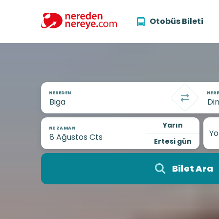
Otobüs Bileti
NEREDEN
NERE
Yarın
NE ZAMAN
Yo
Ertesi gün
Bilet Ara