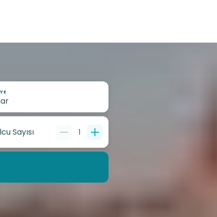
YE
lcu Sayısı
1