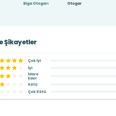
Biga Otogarı
Otogar
ve Şikayetler
Çok İyi
İyi
İdare
Eder
Kötü
Çok Kötü