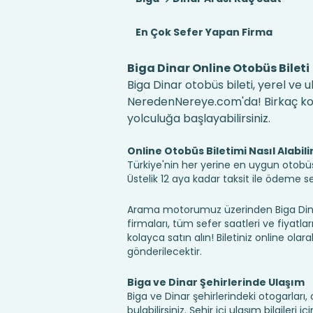
En Çok Sefer Yapan Firma
Biga Dinar Online Otobüs Bileti
Biga Dinar otobüs bileti, yerel ve 
NeredenNereye.com'da! Birkaç kolay
yolculuğa başlayabilirsiniz.
Online Otobüs Biletimi Nasıl Alabili
Türkiye'nin her yerine en uygun otobüs b
Üstelik 12 aya kadar taksit ile ödeme 
Arama motorumuz üzerinden Biga Dinar
firmaları, tüm sefer saatleri ve fiyatlar
kolayca satın alın! Biletiniz online olara
gönderilecektir.
Biga ve Dinar Şehirlerinde Ulaşım
Biga ve Dinar şehirlerindeki otogarlar
bulabilirsiniz. Şehir içi ulaşım bilgileri 