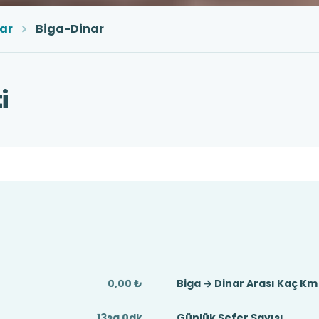
ar
Biga-Dinar
i
0,00 ₺
Biga → Dinar Arası Kaç Km
13sa 0dk
Günlük Sefer Sayısı