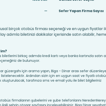
—
Sefer Yapan Firma Sayısı
ulusal birçok otobüs firması seçeneği ve en uygun fiyatlar i
 adımla biletinizi dakikalar içerisinde satın alabilir, hem
rim?
iletlerini birkaç adımda kredi kartı veya banka kartınızla satın ala
seçeneğiniz de bulunuyor.
 güzergahı için arama yapın, Biga - Dinar arası sefer düzenley
ı listelenecektir. Ardından sizin için en uygun saat ve fiyatlı otobüs
k oluşturulacak, tarafınıza sms ve email yolu ile bilet bilgileriniz
ı, otobüs firmalarının şubelerini ve şube telefonlarını NeredenNer
için ilgili şehrin otogar sayfasını inceleyebilirsiniz. Biga Dinar seyahat