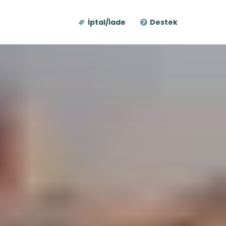
İptal/İade
Destek