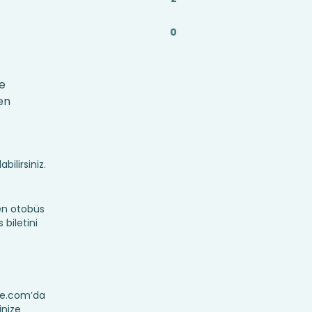
0
le
en
bilirsiniz.
en otobüs
 biletini
eye.com’da
inize