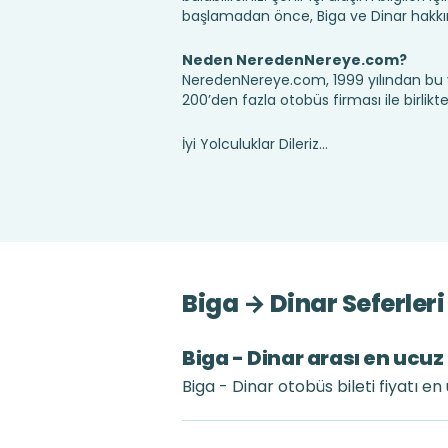
başlamadan önce, Biga ve Dinar hakkın
Neden NeredenNereye.com?
NeredenNereye.com, 1999 yılından bu 
200’den fazla otobüs firması ile birlik
İyi Yolculuklar Dileriz...
Biga → Dinar Seferler
Biga - Dinar arası en ucuz 
Biga - Dinar otobüs bileti fiyatı e