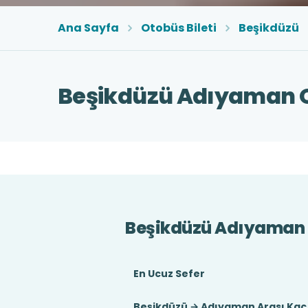
Ana Sayfa
Otobüs Bileti
Beşikdüzü
Beşikdüzü Adıyaman Ot
Beşikdüzü Adıyaman 
En Ucuz Sefer
Beşikdüzü → Adıyaman Arası Kaç