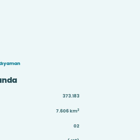
Adıyaman
ında
373.183
2
7.606
km
02