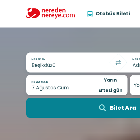
Otobüs Bileti
NEREDEN
NERE
Yarın
NE ZAMAN
Yo
Ertesi gün
Bilet Ara