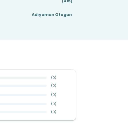
(416)
Adıyaman Otogarı
(
0
)
(
0
)
(
0
)
(
0
)
(
0
)