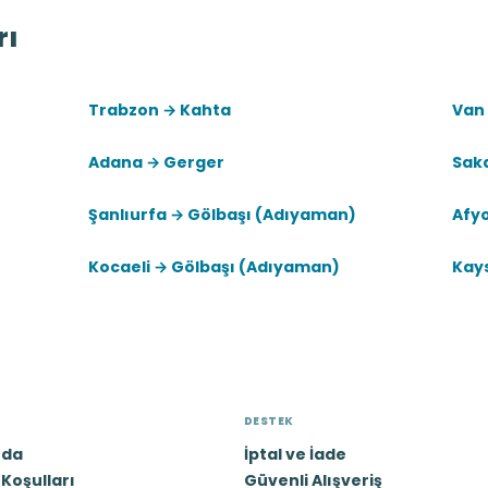
rı
Trabzon → Kahta
Van
Adana → Gerger
Sak
Şanlıurfa → Gölbaşı (Adıyaman)
Afy
Kocaeli → Gölbaşı (Adıyaman)
Kay
DESTEK
zda
İptal ve İade
Koşulları
Güvenli Alışveriş