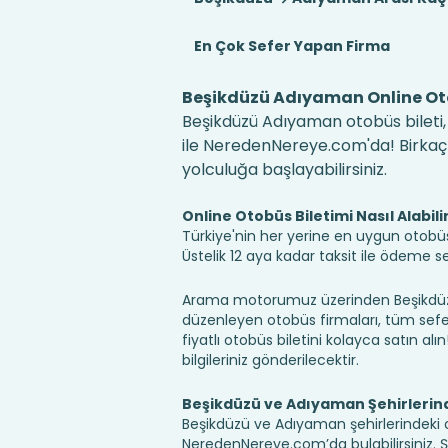
En Çok Sefer Yapan Firma
Beşikdüzü Adıyaman Online Oto
Beşikdüzü Adıyaman otobüs bileti, 
ile NeredenNereye.com'da! Birkaç ko
yolculuğa başlayabilirsiniz.
Online Otobüs Biletimi Nasıl Alabili
Türkiye'nin her yerine en uygun otobüs b
Üstelik 12 aya kadar taksit ile ödeme 
Arama motorumuz üzerinden Beşikdüzü
düzenleyen otobüs firmaları, tüm sefer 
fiyatlı otobüs biletini kolayca satın alı
bilgileriniz gönderilecektir.
Beşikdüzü ve Adıyaman Şehirlerin
Beşikdüzü ve Adıyaman şehirlerindeki ot
NeredenNereye.com’da bulabilirsiniz. Şehir