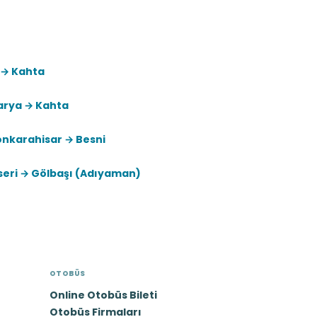
 → Kahta
arya → Kahta
onkarahisar → Besni
seri → Gölbaşı (Adıyaman)
OTOBÜS
Online Otobüs Bileti
Otobüs Firmaları