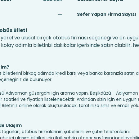
—
Sefer Yapan Firma Sayısı
büs Bileti
yerel ve ulusal birçok otobüs firması seçeneği ve en uygun
lay adımla biletinizi dakikalar içerisinde satın alabilir, 
rim?
iletlerini birkaç adımda kredi kartı veya banka kartınızla satın ala
seçeneğiniz de bulunuyor.
 Adıyaman güzergahı için arama yapın, Beşikdüzü - Adıyaman a
saatleri ve fiyatları listelenecektir. Ardından sizin için en uygun
n! Biletiniz online olarak oluşturulacak, tarafınıza sms ve email yolu 
de Ulaşım
ogarları, otobüs firmalarının şubelerini ve şube telefonlarını
 içi ulaşım bilgileri için ilgili şehrin otogar sayfasını inceleyebilir