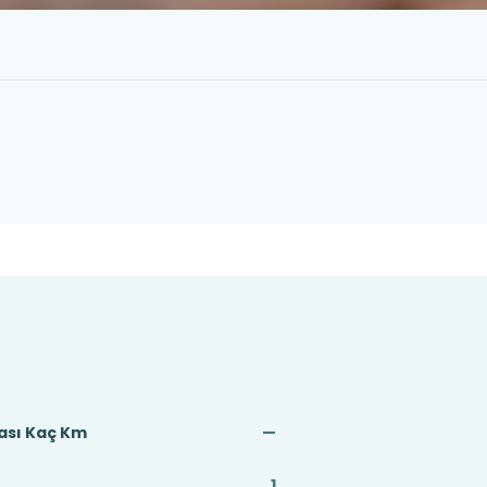
ası Kaç Km
—
1