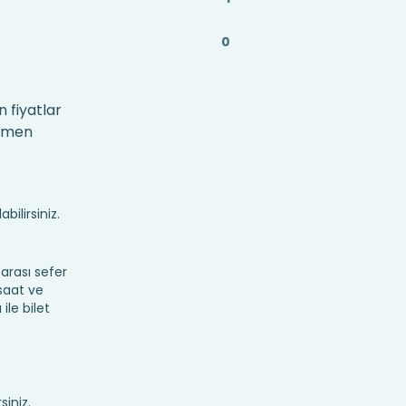
0
 fiyatlar
hemen
bilirsiniz.
rası sefer
 saat ve
ile bilet
siniz.