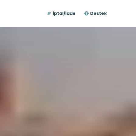
İptal/İade
Destek