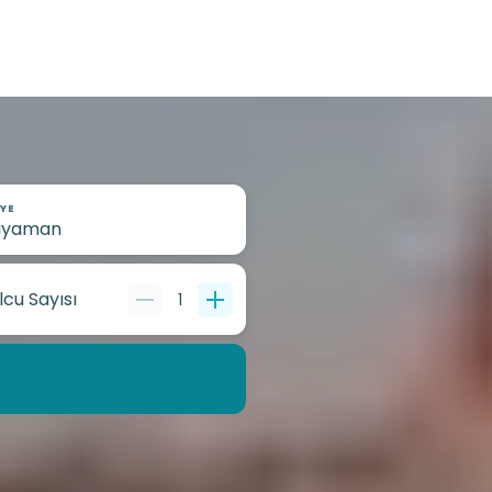
YE
lcu Sayısı
1