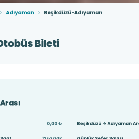
Adıyaman
Beşikdüzü-Adıyaman
obüs Bileti
Arası
0,00 ₺
Beşikdüzü → Adıyaman Ar
 Saat
12sa 0dk
Günlük Sefer Sayısı