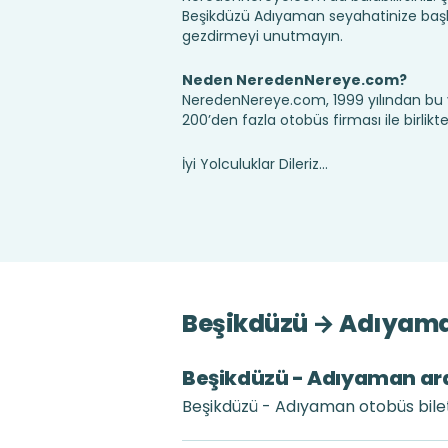
Beşikdüzü Adıyaman seyahatinize başl
gezdirmeyi unutmayın.
Neden NeredenNereye.com?
NeredenNereye.com, 1999 yılından bu 
200’den fazla otobüs firması ile birlik
İyi Yolculuklar Dileriz...
Beşikdüzü → Adıyaman
Beşikdüzü - Adıyaman aras
Beşikdüzü - Adıyaman otobüs bileti