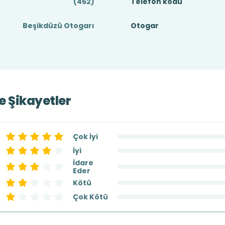
(462)
Telefon kodu
Beşikdüzü Otogarı
Otogar
ve Şikayetler
Çok İyi
İyi
İdare
Eder
Kötü
Çok Kötü