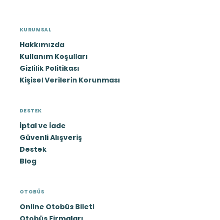
KURUMSAL
Hakkımızda
Kullanım Koşulları
Gizlilik Politikası
Kişisel Verilerin Korunması
DESTEK
İptal ve İade
Güvenli Alışveriş
Destek
Blog
OTOBÜS
Online Otobüs Bileti
Otobüs Firmaları