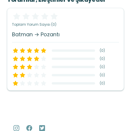
Toplam Yorum Sayısı (0)
Batman → Pozantı
(
0
)
(
0
)
(
0
)
(
0
)
(
0
)