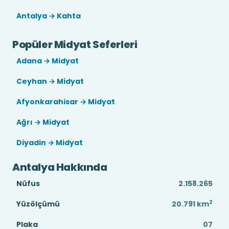
Antalya → Kahta
Popüler Midyat Seferleri
Adana → Midyat
Ceyhan → Midyat
Afyonkarahisar → Midyat
Ağrı → Midyat
Diyadin → Midyat
Antalya Hakkında
Nüfus
2.158.265
2
Yüzölçümü
20.791
km
Plaka
07