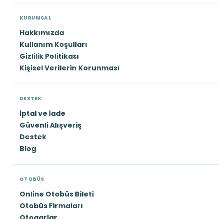
KURUMSAL
Hakkımızda
Kullanım Koşulları
Gizlilik Politikası
Kişisel Verilerin Korunması
DESTEK
İptal ve İade
Güvenli Alışveriş
Destek
Blog
OTOBÜS
Online Otobüs Bileti
Otobüs Firmaları
Otogarlar