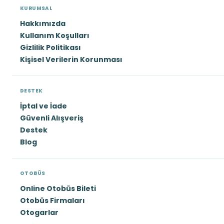
KURUMSAL
Hakkımızda
Kullanım Koşulları
Gizlilik Politikası
Kişisel Verilerin Korunması
DESTEK
İptal ve İade
Güvenli Alışveriş
Destek
Blog
OTOBÜS
Online Otobüs Bileti
Otobüs Firmaları
Otogarlar