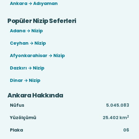
Ankara → Adıyaman
Popüler Nizip Seferleri
Adana → Nizip
Ceyhan → Nizip
Afyonkarahisar → Nizip
Dazkırı → Nizip
Dinar → Nizip
Ankara Hakkında
Nüfus
5.045.083
2
Yüzölçümü
25.402
km
Plaka
06