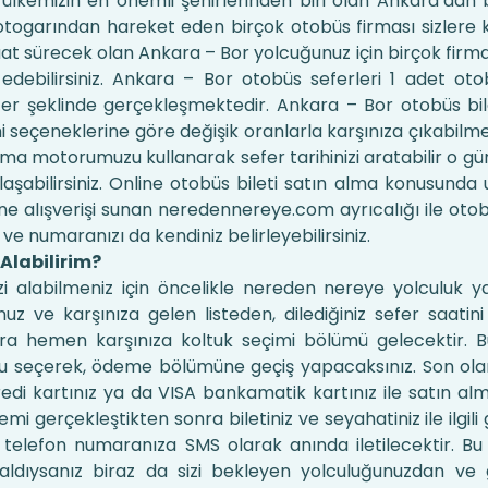
e ülkemizin en önemli şehirlerinden biri olan Ankara’dan
otogarından hareket eden birçok otobüs firması sizlere k
aat sürecek olan Ankara – Bor yolcuğunuz için birçok firm
 edebilirsiniz. Ankara – Bor otobüs seferleri 1 adet oto
r şeklinde gerçekleşmektedir. Ankara – Bor otobüs bilet
hi seçeneklerine göre değişik oranlarla karşınıza çıkabilme
ama motorumuzu kullanarak sefer tarihinizi aratabilir o g
ulaşabilirsiniz. Online otobüs bileti satın alma konusunda 
ne alışverişi sunan neredennereye.com ayrıcalığı ile otobü
i ve numaranızı da kendiniz belirleyebilirsiniz.
 Alabilirim?
izi alabilmeniz için öncelikle nereden nereye yolculuk y
 ve karşınıza gelen listeden, dilediğiniz sefer saatin
nra hemen karşınıza koltuk seçimi bölümü gelecektir.
uğu seçerek, ödeme bölümüne geçiş yapacaksınız. Son o
redi kartınız ya da VISA bankamatik kartınız ile satın alm
emi gerçekleştikten sonra biletiniz ve seyahatiniz ile ilgili
a telefon numaranıza SMS olarak anında iletilecektir. 
 aldıysanız biraz da sizi bekleyen yolculuğunuzdan ve 