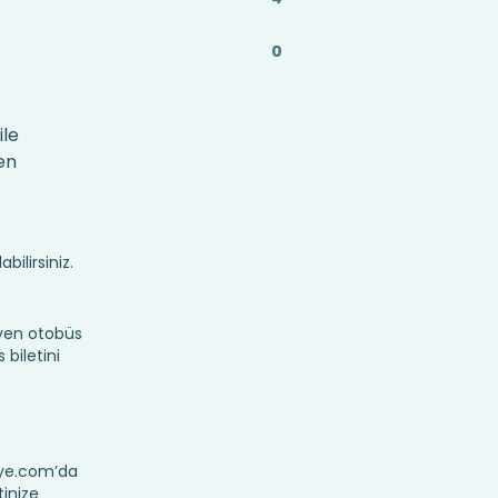
0
ile
en
bilirsiniz.
eyen otobüs
 biletini
reye.com’da
tinize