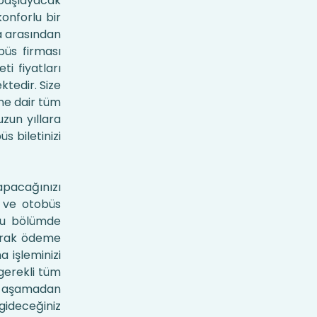
 başlayacak
onforlu bir
a arasından
büs firması
i fiyatları
ktedir. Size
üne dair tüm
uzun yıllara
s biletinizi
apacağınızı
i ve otobüs
 Bu bölümde
larak ödeme
a işleminizi
 gerekli tüm
Bu aşamadan
gideceğiniz