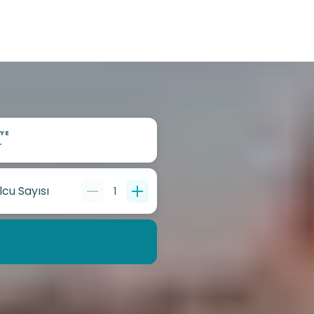
YE
lcu Sayısı
1