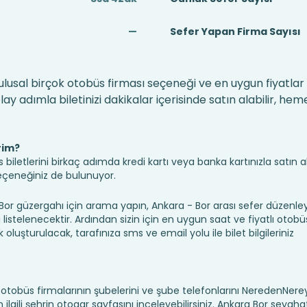
—
Sefer Yapan Firma Sayısı
i
ulusal birçok otobüs firması seçeneği ve en uygun fiyatlar 
 adımla biletinizi dakikalar içerisinde satın alabilir, hem
rim?
iletlerini birkaç adımda kredi kartı veya banka kartınızla satın ala
seçeneğiniz de bulunuyor.
 güzergahı için arama yapın, Ankara - Bor arası sefer düzenl
ı listelenecektir. Ardından sizin için en uygun saat ve fiyatlı otobüs
k oluşturulacak, tarafınıza sms ve email yolu ile bilet bilgileriniz
ı, otobüs firmalarının şubelerini ve şube telefonlarını NeredenNe
için ilgili şehrin otogar sayfasını inceleyebilirsiniz. Ankara Bor seyaha