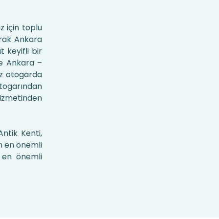
 için toplu
arak Ankara
keyifli bir
te Ankara –
iz otogarda
 otogarından
hizmetinden
ntik Kenti,
un en önemli
n en önemli