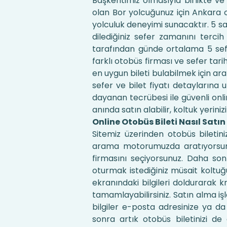
Başkentimiz olmasıyla birlikte v
olan Bor yolcuğunuz için Ankara 
yolculuk deneyimi sunacaktır. 5 s
dilediğiniz sefer zamanını tercih
tarafından günde ortalama 5 sefe
farklı otobüs firması ve sefer tari
en uygun bileti bulabilmek için ar
sefer ve bilet fiyatı detaylarına 
dayanan tecrübesi ile güvenli onli
anında satın alabilir, koltuk yeriniz
Online Otobüs Bileti Nasıl Satın
Sitemiz üzerinden otobüs biletin
arama motorumuzda aratıyorsunuz
firmasını seçiyorsunuz. Daha so
oturmak istediğiniz müsait kolt
ekranındaki bilgileri doldurarak k
tamamlayabilirsiniz. Satın alma işl
bilgiler e-posta adresinize ya d
sonra artık otobüs biletinizi de