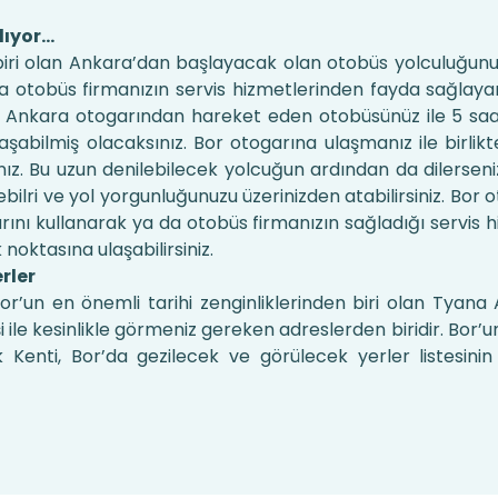
lıyor…
biri olan Ankara’dan başlayacak olan otobüs yolculuğunuz
da otobüs firmanızın servis hizmetlerinden fayda sağlay
z. Ankara otogarından hareket eden otobüsünüz ile 5 saat 
aşabilmiş olacaksınız. Bor otogarına ulaşmanız ile birlik
z. Bu uzun denilebilecek yolcuğun ardından da dilersen
ebilri ve yol yorgunluğunuzu üzerinizden atabilirsiniz. Bor
ını kullanarak ya da otobüs firmanızın sağladığı servis 
noktasına ulaşabilirsiniz.
rler
or’un en önemli tarihi zenginliklerinden biri olan Tyana A
i ile kesinlikle görmeniz gereken adreslerden biridir. Bor’
k Kenti, Bor’da gezilecek ve görülecek yerler listesini