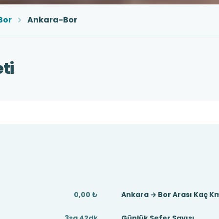
Bor
Ankara-Bor
ti
0,00 ₺
Ankara → Bor Arası Kaç K
3sa 42dk
Günlük Sefer Sayısı