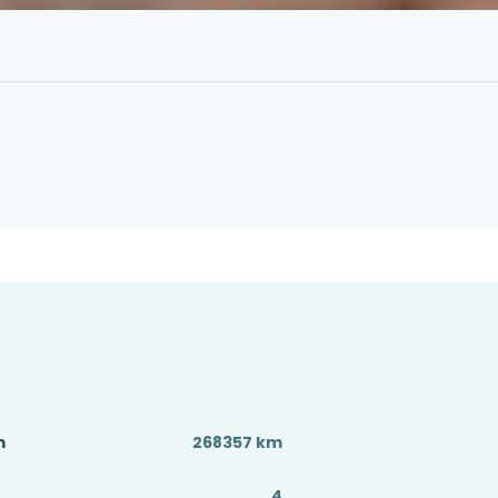
m
268357 km
4