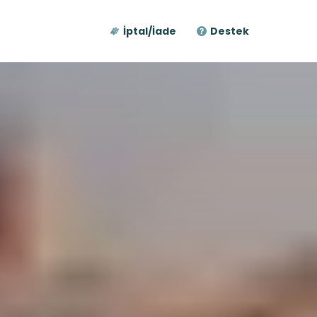
İptal/İade
Destek