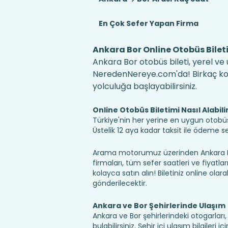
En Çok Sefer Yapan Firma
Ankara Bor Online Otobüs Bilet
Ankara Bor otobüs bileti, yerel ve 
NeredenNereye.com'da! Birkaç kolay
yolculuğa başlayabilirsiniz.
Online Otobüs Biletimi Nasıl Alabili
Türkiye'nin her yerine en uygun otobüs b
Üstelik 12 aya kadar taksit ile ödeme 
Arama motorumuz üzerinden Ankara Bor
firmaları, tüm sefer saatleri ve fiyatlar
kolayca satın alın! Biletiniz online olara
gönderilecektir.
Ankara ve Bor Şehirlerinde Ulaşım
Ankara ve Bor şehirlerindeki otogarlar
bulabilirsiniz. Şehir içi ulaşım bilgileri 