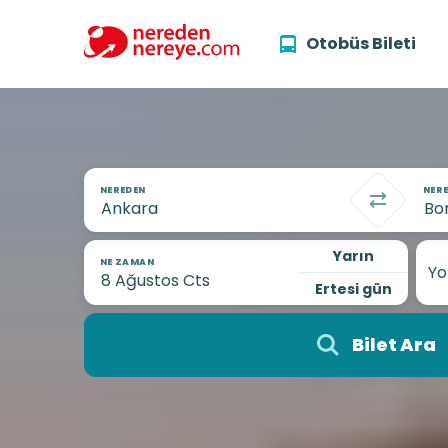
Otobüs Bileti
NEREDEN
NERE
Yarın
NE ZAMAN
Yo
Ertesi gün
Bilet Ara