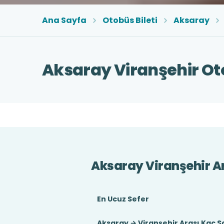
Ana Sayfa
Otobüs Bileti
Aksaray
Aksaray Viranşehir Oto
Aksaray Viranşehir A
En Ucuz Sefer
Aksaray → Viranşehir Arası Kaç S