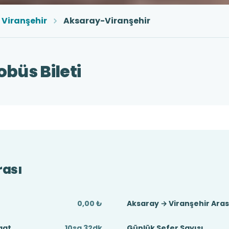
Viranşehir
Aksaray-Viranşehir
büs Bileti
rası
0,00 ₺
Aksaray → Viranşehir Ara
aat
10sa 32dk
Günlük Sefer Sayısı