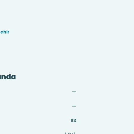
ehir
ında
—
—
63