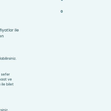
0
iyatlar ile
en
bilirsiniz.
 sefer
 saat ve
ile bilet
siniz.