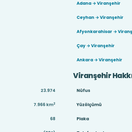
Adana → Viranşehir
Ceyhan → Viranşehir
Afyonkarahisar → Viranş
Çay → Viranşehir
Ankara → Viranşehir
Viranşehir Hakk
23.974
Nüfus
2
7.966
km
Yüzölçümü
68
Plaka