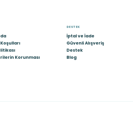
DESTEK
zda
İptal ve İade
Koşulları
Güvenli Alışveriş
olitikası
Destek
erilerin Korunması
Blog