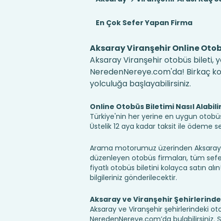
En Çok Sefer Yapan Firma
Aksaray Viranşehir Online Otob
Aksaray Viranşehir otobüs bileti, y
NeredenNereye.com'da! Birkaç kolay
yolculuğa başlayabilirsiniz.
Online Otobüs Biletimi Nasıl Alabili
Türkiye'nin her yerine en uygun otobüs b
Üstelik 12 aya kadar taksit ile ödeme 
Arama motorumuz üzerinden Aksaray Vir
düzenleyen otobüs firmaları, tüm sefer 
fiyatlı otobüs biletini kolayca satın alı
bilgileriniz gönderilecektir.
Aksaray ve Viranşehir Şehirlerind
Aksaray ve Viranşehir şehirlerindeki oto
NeredenNereye.com’da bulabilirsiniz. Şehir