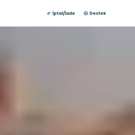
İptal/İade
Destek