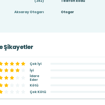
(382)
Telefon kodu
Aksaray Otogarı
Otogar
ve Şikayetler
Çok İyi
İyi
İdare
Eder
Kötü
Çok Kötü