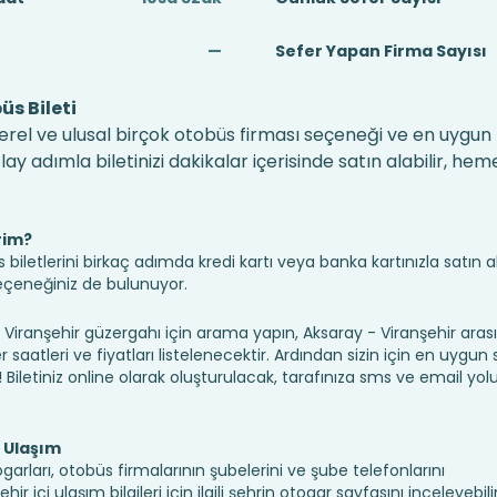
—
Sefer Yapan Firma Sayısı
üs Bileti
erel ve ulusal birçok otobüs firması seçeneği ve en uygun f
 adımla biletinizi dakikalar içerisinde satın alabilir, hem
rim?
iletlerini birkaç adımda kredi kartı veya banka kartınızla satın ala
seçeneğiniz de bulunuyor.
anşehir güzergahı için arama yapın, Aksaray - Viranşehir arası
saatleri ve fiyatları listelenecektir. Ardından sizin için en uygun
n! Biletiniz online olarak oluşturulacak, tarafınıza sms ve email yolu 
e Ulaşım
garları, otobüs firmalarının şubelerini ve şube telefonlarını
 içi ulaşım bilgileri için ilgili şehrin otogar sayfasını inceleyebilir