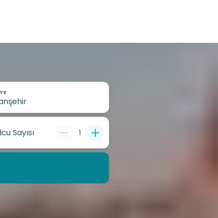
YE
lcu Sayısı
1