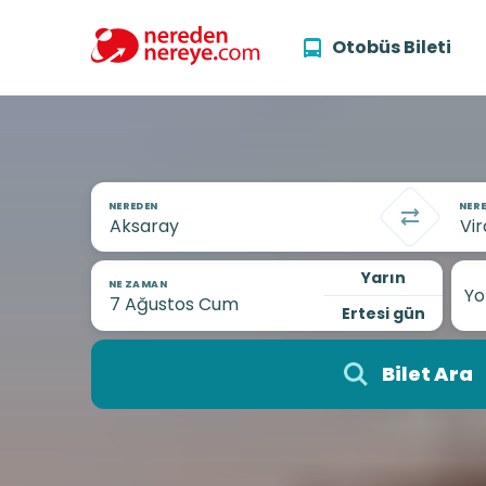
Otobüs Bileti
NEREDEN
NERE
Yarın
NE ZAMAN
Yo
Ertesi gün
Bilet Ara