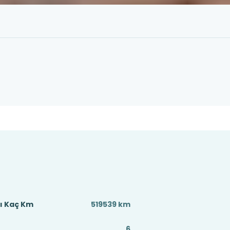
sı Kaç Km
519539 km
6