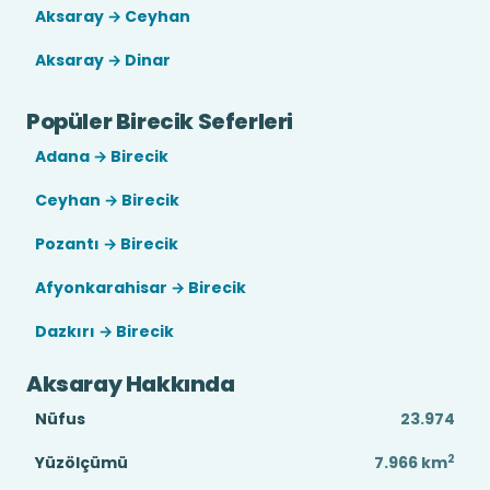
Aksaray → Ceyhan
Aksaray → Dinar
Popüler Birecik Seferleri
Adana → Birecik
Ceyhan → Birecik
Pozantı → Birecik
Afyonkarahisar → Birecik
Dazkırı → Birecik
Aksaray Hakkında
Nüfus
23.974
2
Yüzölçümü
7.966
km