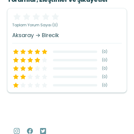
Toplam Yorum Sayısı (0)
Aksaray → Birecik
(
0
)
(
0
)
(
0
)
(
0
)
(
0
)