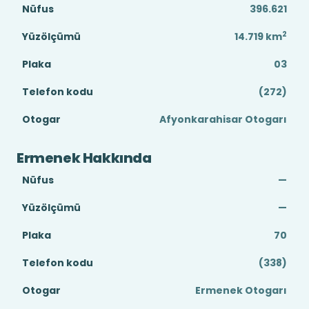
Nüfus
396.621
2
Yüzölçümü
14.719
km
Plaka
03
Telefon kodu
(272)
Otogar
Afyonkarahisar Otogarı
Ermenek Hakkında
Nüfus
—
Yüzölçümü
—
Plaka
70
Telefon kodu
(338)
Otogar
Ermenek Otogarı