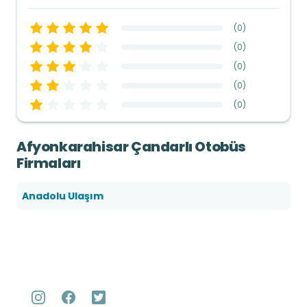
(
0
)
(
0
)
(
0
)
(
0
)
(
0
)
Afyonkarahisar Çandarlı Otobüs
Firmaları
Anadolu Ulaşım