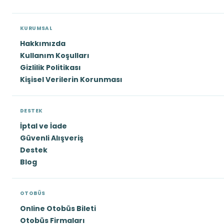
KURUMSAL
Hakkımızda
Kullanım Koşulları
Gizlilik Politikası
Kişisel Verilerin Korunması
DESTEK
İptal ve İade
Güvenli Alışveriş
Destek
Blog
OTOBÜS
Online Otobüs Bileti
Otobüs Firmaları